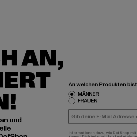
H AN,
IERT
An welchen Produkten bist
N!
MÄNNER
FRAUEN
E-MAIL
 an und
elle
Informationen dazu, wie DefShop mit 
 DefShop
kannst Dich jederzeit kostenfei abme