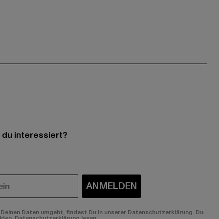
 du interessiert?
ANMELDEN
Deinen Daten umgeht, findest Du in unserer Datenschutzerklärung. Du
lden.
Datenschutzerklärung lesen.