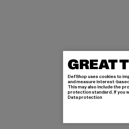
GREAT T
DefShop uses cookies to imp
and measure interest-based c
This may also include the pr
protection standard. If you w
Data protection