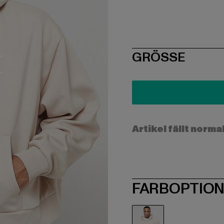
SIZE
GRÖSSE
Artikel fällt norma
FARBOPTIO