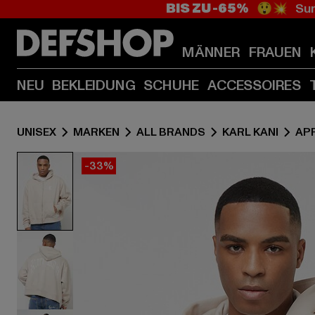
BIS ZU -65%
😲💥 Sum
MÄNNER
FRAUEN
NEU
BEKLEIDUNG
SCHUHE
ACCESSOIRES
UNISEX
MARKEN
ALL BRANDS
KARL KANI
AP
-33%