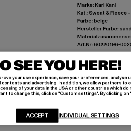
Marke: Karl Kani
Kat.: Sweat & Fleece 
Farbe: beige
Hersteller Farbe: san
Materialzusammenset
Art.Nr: 60220196-002
O SEE YOU HERE!
Hersteller: Urban Sty
agentur@urbanstyle
Schanzenstraße 41 | 5
rove your use experience, save your preferences, analyse u
ontents and advertising. In addition, we allow partners to e
ocessing of your data in the USA or other countries which do 
ant to change this, click on "Custom settings". By clicking on 
GRÖSSE 
PFLEGEHINWE
ACCEPT
INDIVIDUAL SETTINGS
LIEFERUNG &