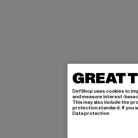
GREAT T
DefShop uses cookies to imp
and measure interest-based c
This may also include the pr
protection standard. If you w
Data protection