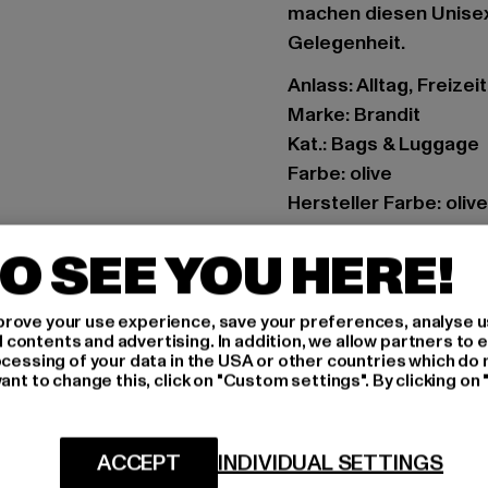
machen diesen Unisex
Gelegenheit.
Anlass: Alltag, Freizeit
Marke: Brandit
Kat.: Bags & Luggage
Farbe: olive
Hersteller Farbe: olive
Materialzusammenset
O SEE YOU HERE!
Art.Nr: BD8003-00176
Hersteller: Brandit Te
rove your use experience, save your preferences, analyse u
ontents and advertising. In addition, we allow partners to e
Spichernstraße 6a | 5
ocessing of your data in the USA or other countries which do 
ant to change this, click on "Custom settings". By clicking on 
GRÖSSE 
ACCEPT
INDIVIDUAL SETTINGS
PFLEGEHINWE