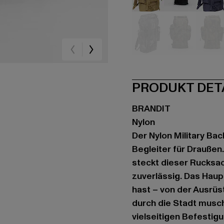
beige
schwarz
bla
camouflage
camouflag
ca
PRODUKT DET
BRANDIT
Nylon
Der Nylon Military Bac
Begleiter für Draußen
steckt dieser Rucksac
zuverlässig. Das Haupt
hast – von der Ausrü
durch die Stadt muschs
vielseitigen Befesti