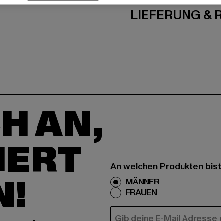
LIEFERUNG &
H AN,
IERT
An welchen Produkten bist
N!
MÄNNER
FRAUEN