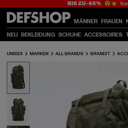
BIS ZU -65%
😲💥 Sum
MÄNNER
FRAUEN
NEU
BEKLEIDUNG
SCHUHE
ACCESSOIRES
UNISEX
MARKEN
ALL BRANDS
BRANDIT
ACC