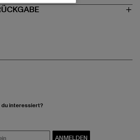
 RÜCKGABE
 du interessiert?
ANMELDEN