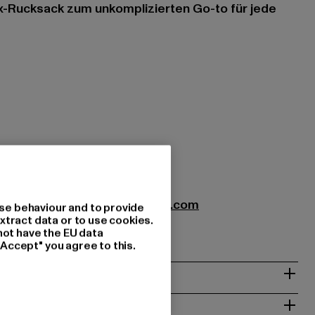
-Rucksack zum unkomplizierten Go-to für jede
zung: 100% Polyamid
xtil GmbH |
info@brandit-wear.com
se behaviour and to provide
xtract data or to use cookies.
0672 Köln | DE
not have the EU data
"Accept" you agree to this.
& PASSFORM
ISE