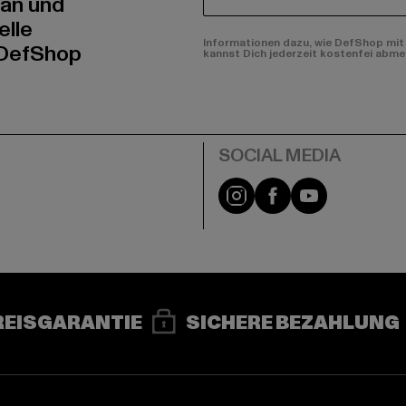
E-MAIL
 an und
elle
Informationen dazu, wie DefShop mit 
 DefShop
kannst Dich jederzeit kostenfei abme
e
Instagram
Facebook
YouTube
REISGARANTIE
SICHERE BEZAHLUNG