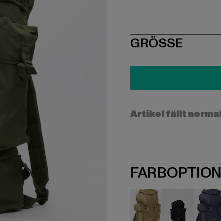
SIZE
GRÖSSE
Artikel fällt norma
FARBOPTIO