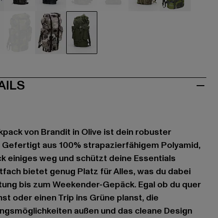
u
camouflage
camouflage
camouflage
camouflage
camouflage
camouflag
e
mouflage
grün
grau
olive
AILS
kpack von Brandit in Olive ist dein robuster
. Gefertigt aus 100% strapazierfähigem Polyamid,
k einiges weg und schützt deine Essentials
fach bietet genug Platz für Alles, was du dabei
stung bis zum Weekender-Gepäck. Egal ob du quer
t oder einen Trip ins Grüne planst, die
gungsmöglichkeiten außen und das cleane Design