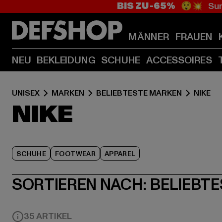
BIS ZU -65%
😲💥 Sum
MÄNNER
FRAUEN
NEU
BEKLEIDUNG
SCHUHE
ACCESSOIRES
UNISEX
MARKEN
BELIEBTESTE MARKEN
NIKE
NIKE
SCHUHE
FOOTWEAR
APPAREL
SORTIEREN NACH:
BELIEBTE
35 ARTIKEL