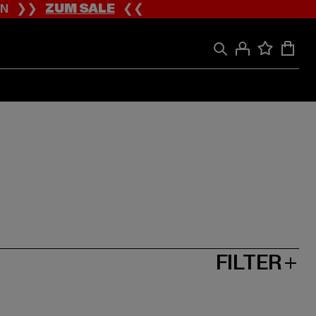
ION ❯❯
ZUM SALE
❮❮
FILTER