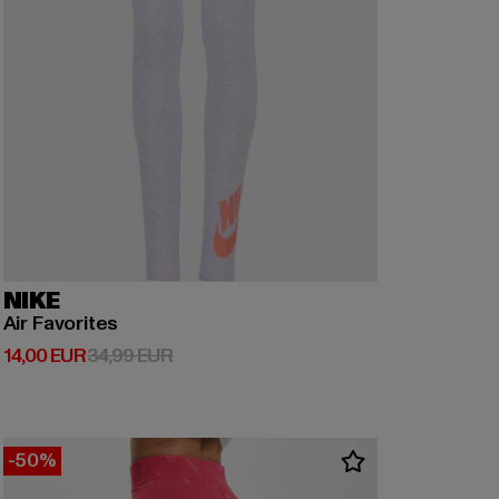
NIKE
Air Favorites
Derzeitiger Preis: 14,00 EUR
Aktionspreis: 34,99 EUR
14,00 EUR
34,99 EUR
-50%