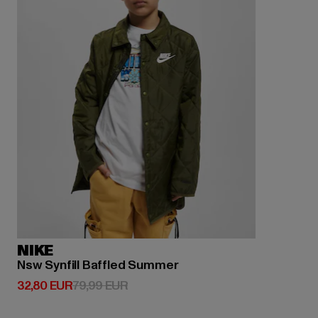
NIKE
Nsw Synfill Baffled Summer
Derzeitiger Preis: 32,80 EUR
Aktionspreis: 79,99 EUR
32,80 EUR
79,99 EUR