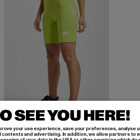
O SEE YOU HERE!
NIKE
rove your use experience, save your preferences, analyse u
Air
ontents and advertising. In addition, we allow partners to e
ocessing of your data in the USA or other countries which do 