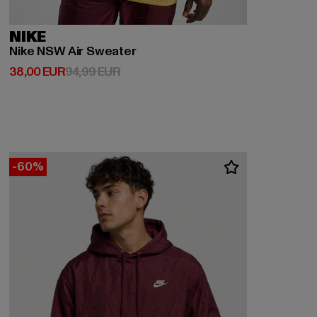
NIKE
Nike NSW Air Sweater
Derzeitiger Preis: 38,00 EUR
Aktionspreis: 94,99 EUR
38,00 EUR
94,99 EUR
-60%