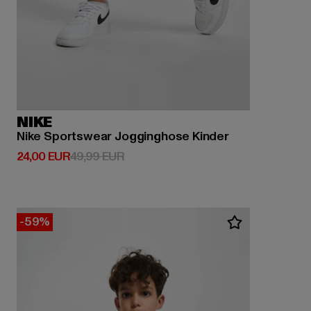
NIKE
Nike Sportswear Jogginghose Kinder
Derzeitiger Preis: 24,00 EUR
Aktionspreis: 49,99 EUR
24,00 EUR
49,99 EUR
-59%