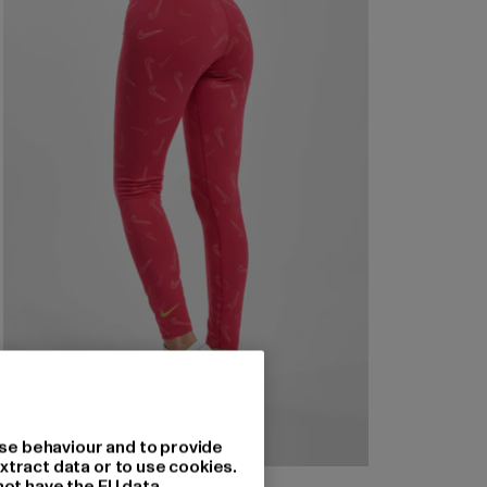
se behaviour and to provide
xtract data or to use cookies.
NIKE
not have the EU data