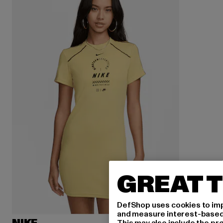
GREAT T
DefShop uses cookies to imp
and measure interest-based c
This may also include the pr