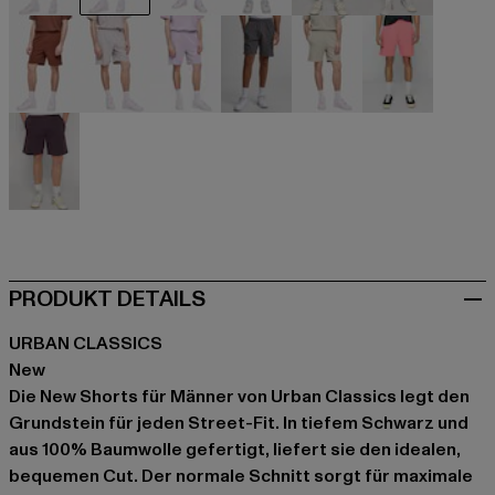
beige
schwarz
blau
blau
blau
blau
braun
grau
grau
grau
khaki
pink
violet
PRODUKT DETAILS
URBAN CLASSICS
New
Die New Shorts für Männer von Urban Classics legt den
Grundstein für jeden Street-Fit. In tiefem Schwarz und
aus 100% Baumwolle gefertigt, liefert sie den idealen,
bequemen Cut. Der normale Schnitt sorgt für maximale