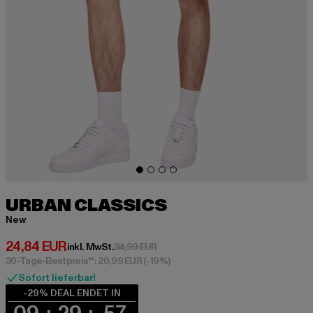
URBAN CLASSICS
New
Derzeitiger Preis: 24,84 EUR
24,84 EUR
Aktionspreis: 34,99 EUR
inkl. MwSt.
34,99 EUR
30-Tage-Bestpreis**: 20,99 EUR
(-19%)
Sofort lieferbar!
-29% DEAL ENDET IN