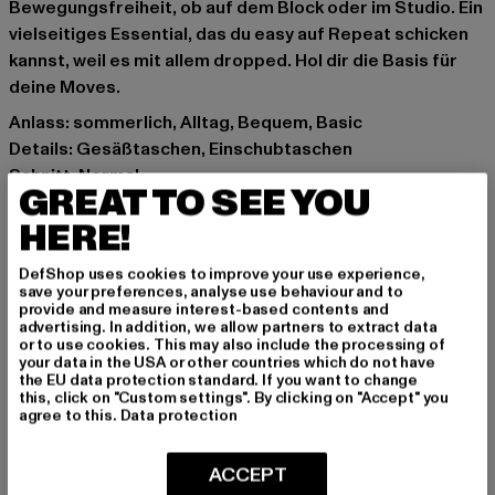
Bewegungsfreiheit, ob auf dem Block oder im Studio. Ein
vielseitiges Essential, das du easy auf Repeat schicken
kannst, weil es mit allem dropped. Hol dir die Basis für
deine Moves.
Anlass: sommerlich, Alltag, Bequem, Basic
Details: Gesäßtaschen, Einschubtaschen
Schnitt: Normal
GREAT TO SEE YOU
Marke: Urban Classics
HERE!
Kat.: Bekleidung
Farbe: schwarz
DefShop uses cookies to improve your use experience,
Hersteller Farbe: black
save your preferences, analyse use behaviour and to
Materialzusammensetzung: 100% Baumwolle
provide and measure interest-based contents and
advertising. In addition, we allow partners to extract data
Art.Nr: TB6297-00007
or to use cookies. This may also include the processing of
your data in the USA or other countries which do not have
the EU data protection standard. If you want to change
Hersteller: TB International GmbH |
info@tbint.de
this, click on "Custom settings". By clicking on "Accept" you
Dr.-Robert-Murjahn-Straße 7 | 64372 Ober-Ramstadt |
agree to this.
Data protection
DE
ACCEPT