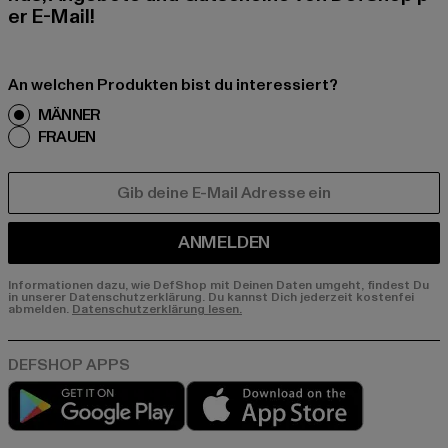
er E-Mail!
An welchen Produkten bist du interessiert?
MÄNNER
FRAUEN
E-MAIL
ANMELDEN
Informationen dazu, wie DefShop mit Deinen Daten umgeht, findest Du
in unserer Datenschutzerklärung. Du kannst Dich jederzeit kostenfei
abmelden.
Datenschutzerklärung lesen.
Play market
App store