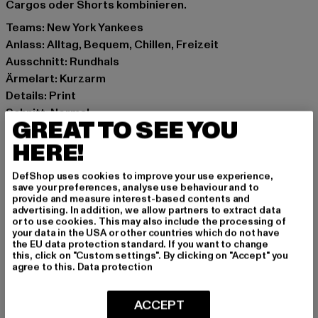
Cargos oder Shorts kombinieren.
Teams: New York Yankees
Anlass: Alltag, Bequem, Chillen, Freizeit
Ausschnitt: Rundhals
Ärmelart: Kurzarm
Details: Print
Schnitt: Normal
GREAT TO SEE YOU
Marke: New Era
HERE!
Kat.: T-Shirts
Farbe: grau
DefShop uses cookies to improve your use experience,
Hersteller Farbe: lgh/black
save your preferences, analyse use behaviour and to
Materialzusammensetzung: 100% Baumwolle
provide and measure interest-based contents and
advertising. In addition, we allow partners to extract data
Art.Nr: 11863696-07204
or to use cookies. This may also include the processing of
your data in the USA or other countries which do not have
the EU data protection standard. If you want to change
Hersteller: New Era Cap GmbH |
this, click on "Custom settings". By clicking on "Accept" you
germany@neweracap.com
agree to this.
Data protection
Lichtstrasse 25 | 50825 Köln | DE
ACCEPT