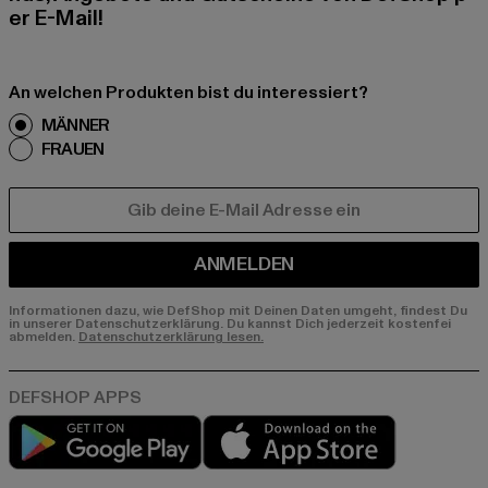
er E-Mail!
An welchen Produkten bist du interessiert?
MÄNNER
FRAUEN
E-MAIL
ANMELDEN
Informationen dazu, wie DefShop mit Deinen Daten umgeht, findest Du
in unserer Datenschutzerklärung. Du kannst Dich jederzeit kostenfei
abmelden.
Datenschutzerklärung lesen.
Play market
App store