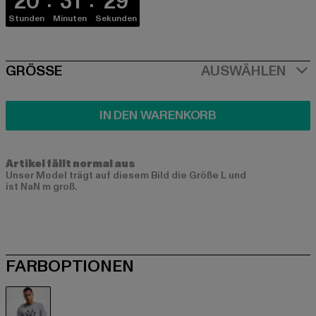
20
31
29
Stunden
Minuten
Sekunden
SIZE
GRÖSSE
AUSWÄHLEN
IN DEN WARENKORB
Artikel fällt normal aus
Unser Model trägt auf diesem Bild die Größe L und
ist NaN m groß.
FARBOPTIONEN