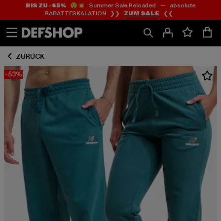
BIS ZU -65%
😲💥 Summer Sale Reloaded — absolute
Zum
Zum
RABATTESKALATION ❯❯
ZUM SALE
❮❮
Inhalt
Fußzeile
springen
springen
ZURÜCK
-53%