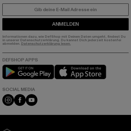
E-MAIL
ANMELDEN
Informationen dazu, wie DefShop mit Deinen Daten umgeht, findest Du
in unserer Datenschutzerklärung. Du kannst Dich jederzeit kostenfei
abmelden.
Datenschutzerklärung lesen.
Play market
App store
Instagram
Facebook
YouTube