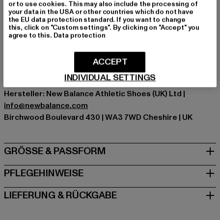
or to use cookies. This may also include the processing of
Kat.: Trousers - Sweat
your data in the USA or other countries which do not have
the EU data protection standard. If you want to change
Farbe: türkis
this, click on "Custom settings". By clicking on "Accept" you
Hersteller Farbe: vintage teal
agree to this.
Data protection
Materialzusammensetzung: 60% Baumwolle, 40%
Polyester
ACCEPT
Art.Nr: UP21500-07671
INDIVIDUAL SETTINGS
Hersteller: New Balance Athletic Shoes (UK) Ltd |
info@newbalance.com
Birchwood Boulevard 430 | WA3 7WD Cheshire | UK
GRÖSSE & PASSFORM
PFLEGEHINWEISE
LIEFERUNG & RÜCKGABE