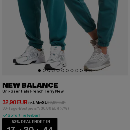
NEW BALANCE
Uni-Ssentials French Terry New
Derzeitiger Preis: 32,90 EUR
32,90 EUR
Aktionspreis: 69,99 EUR
inkl. MwSt.
69,99 EUR
30-Tage-Bestpreis**: 30,80 EUR
(-7%)
Sofort lieferbar!
-53% DEAL ENDET IN