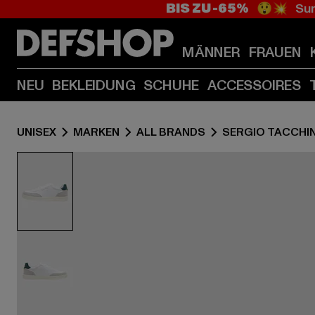
BIS ZU -65%
😲💥 Sum
MÄNNER
FRAUEN
NEU
BEKLEIDUNG
SCHUHE
ACCESSOIRES
UNISEX
MARKEN
ALL BRANDS
SERGIO TACCHIN