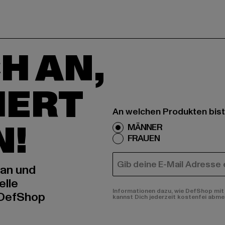
H AN,
IERT
An welchen Produkten bist
N!
MÄNNER
FRAUEN
E-MAIL
 an und
elle
Informationen dazu, wie DefShop mit 
 DefShop
kannst Dich jederzeit kostenfei abme