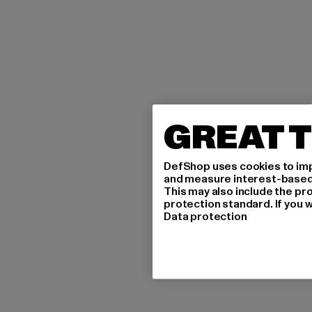
GREAT T
DefShop uses cookies to imp
and measure interest-based c
This may also include the pr
protection standard. If you w
Data protection