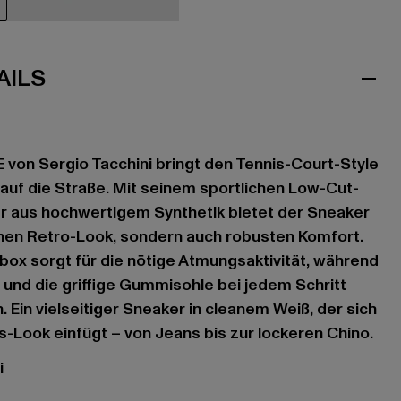
iß
weiß
weiß
weiß
AILS
 von Sergio Tacchini bringt den Tennis-Court-Style
 auf die Straße. Mit seinem sportlichen Low-Cut-
 aus hochwertigem Synthetik bietet der Sneaker
chen Retro-Look, sondern auch robusten Komfort.
box sorgt für die nötige Atmungsaktivität, während
 und die griffige Gummisohle bei jedem Schritt
. Ein vielseitiger Sneaker in cleanem Weiß, der sich
gs-Look einfügt – von Jeans bis zur lockeren Chino.
i