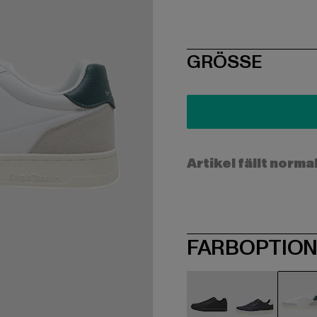
SIZE
GRÖSSE
Artikel fällt norma
FARBOPTIO