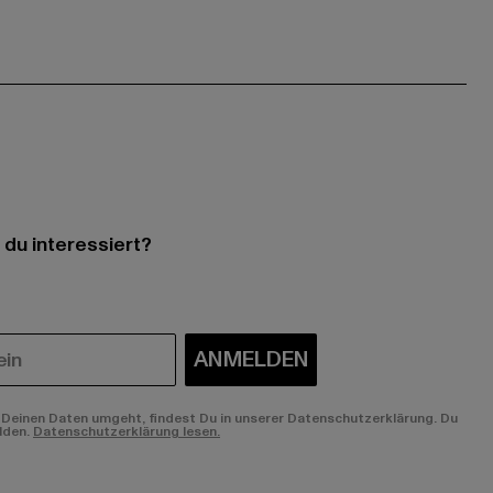
 du interessiert?
ANMELDEN
Deinen Daten umgeht, findest Du in unserer Datenschutzerklärung. Du
lden.
Datenschutzerklärung lesen.