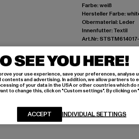
Farbe: weiß
Hersteller Farbe: whi
Obermaterial: Leder
Innenfutter: Textil
Art.Nr: STSTM614017
O SEE YOU HERE!
Hersteller: Movin SAR
RN8 Quartier Roussel
rove your use experience, save your preferences, analyse u
ontents and advertising. In addition, we allow partners to e
GRÖSSE 
ocessing of your data in the USA or other countries which do 
ant to change this, click on "Custom settings". By clicking on 
PFLEGEHINWE
LIEFERUNG &
ACCEPT
INDIVIDUAL SETTINGS