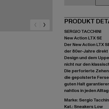
schwarz
blau
we
PRODUKT DET
SERGIO TACCHINI
New Action LTX SE
Der New Action LTX SE
der 80er-Jahre direkt
Design und dem Upper
nicht nur den klassis
Die perforierte Zehen
die gepolsterte Ferse
guten Halt garantieren
nahtlos in jeden Allta
Marke: Sergio Tacchin
Kat.: Sneakers Low