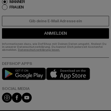
MÄNNER
FRAUEN
E-MAIL
ANMELDEN
Informationen dazu, wie DefShop mit Deinen Daten umgeht, findest Du
in unserer Datenschutzerklärung. Du kannst Dich jederzeit kostenfei
abmelden.
Datenschutzerklärung lesen.
Play market
App store
Instagram
Facebook
YouTube