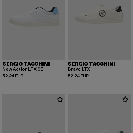
SERGIO TACCHINI
SERGIO TACCHINI
New Action LTX SE
Bravo LTX
Derzeitiger Preis: 52,24 EUR
Derzeitiger Preis: 52,24 EUR
52,24 EUR
52,24 EUR