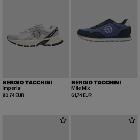
SERGIO TACCHINI
SERGIO TACCHINI
Imperia
Mile Mix
Derzeitiger Preis: 80,74 EUR
Derzeitiger Preis: 61,74 EUR
80,74 EUR
61,74 EUR