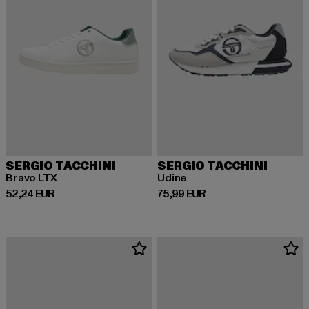
SERGIO TACCHINI
SERGIO TACCHINI
Bravo LTX
Udine
Derzeitiger Preis: 52,24 EUR
Derzeitiger Preis: 75,99 EUR
52,24 EUR
75,99 EUR