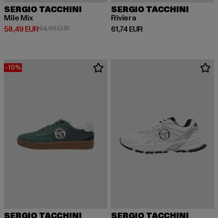
SERGIO TACCHINI
SERGIO TACCHINI
Mile Mix
Riviera
Derzeitiger Preis: 58,49 EUR
Aktionspreis: 64,99 EUR
Derzeitiger Preis: 61,74 EUR
58,49 EUR
64,99 EUR
61,74 EUR
-10%
SERGIO TACCHINI
SERGIO TACCHINI