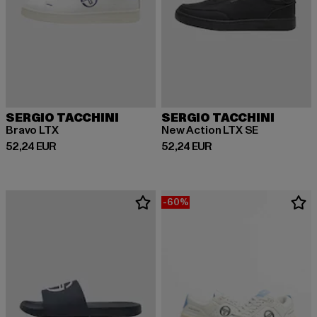
SERGIO TACCHINI
SERGIO TACCHINI
Bravo LTX
New Action LTX SE
Derzeitiger Preis: 52,24 EUR
Derzeitiger Preis: 52,24 EUR
52,24 EUR
52,24 EUR
-60%