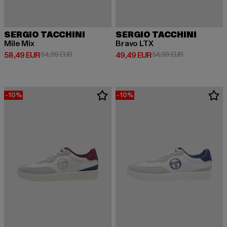
SERGIO TACCHINI
SERGIO TACCHINI
Mile Mix
Bravo LTX
Derzeitiger Preis: 58,49 EUR
Aktionspreis: 64,99 EUR
Derzeitiger Preis: 49,49 EUR
Aktionspreis:
58,49 EUR
64,99 EUR
49,49 EUR
54,99 EUR
-10%
-10%