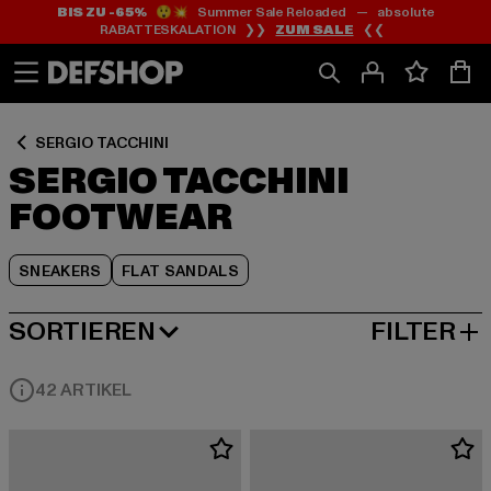
BIS ZU -65%
😲💥 Summer Sale Reloaded — absolute
Zum
Zum
Zum
RABATTESKALATION ❯❯
ZUM SALE
❮❮
Inhalt
Fußzeile
Produktraster
springen
springen
springen
SERGIO TACCHINI
SERGIO TACCHINI
FOOTWEAR
SNEAKERS
FLAT SANDALS
SORTIEREN
FILTER
BELIEBTESTE
42 ARTIKEL