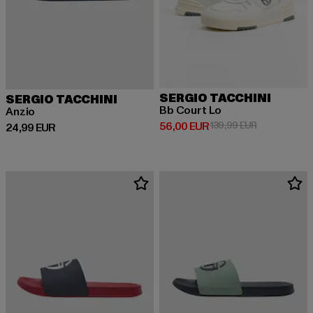
SERGIO TACCHINI
SERGIO TACCHINI
Bb Court Lo
Anzio
Derzeitiger Preis: 56,00 EUR
Aktionspreis
56,00 EUR
139,99 EUR
Derzeitiger Preis: 24,99 EUR
24,99 EUR