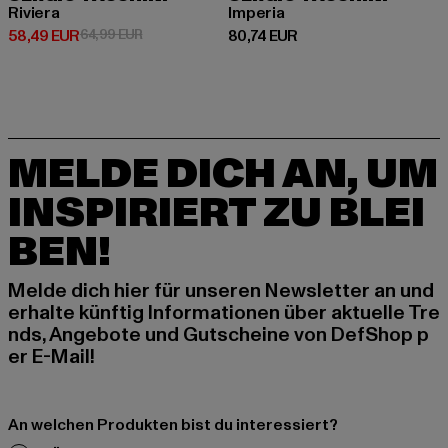
Riviera
Imperia
Derzeitiger Preis: 58,49 EUR
Aktionspreis: 64,99 EUR
Derzeitiger Preis: 80,74 EUR
58,49 EUR
64,99 EUR
80,74 EUR
MELDE DICH AN, UM
INSPIRIERT ZU BLEI
BEN!
Melde dich hier für unseren Newsletter an und
erhalte künftig Informationen über aktuelle Tre
nds, Angebote und Gutscheine von DefShop p
er E-Mail!
An welchen Produkten bist du interessiert?