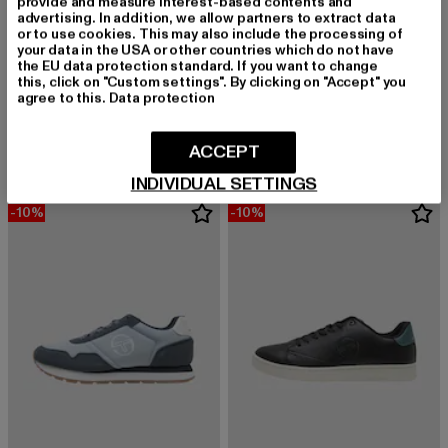
provide and measure interest-based contents and
advertising. In addition, we allow partners to extract data
or to use cookies. This may also include the processing of
your data in the USA or other countries which do not have
the EU data protection standard. If you want to change
this, click on "Custom settings". By clicking on "Accept" you
SERGIO TACCHINI
SERGIO TACCHINI
agree to this.
Data protection
New Action LTX SE
Udine
Derzeitiger Preis: 52,24 EUR
Derzeitiger Preis: 71,99 EUR
Aktionspreis: 
52,24 EUR
71,99 EUR
79,99 EUR
ACCEPT
INDIVIDUAL SETTINGS
-10%
-10%