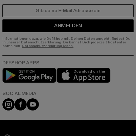
E-MAIL
ANMELDEN
Informationen dazu, wie DefShop mit Deinen Daten umgeht, findest Du
in unserer Datenschutzerklärung. Du kannst Dich jederzeit kostenfei
abmelden.
Datenschutzerklärung lesen.
Play market
App store
Instagram
Facebook
YouTube