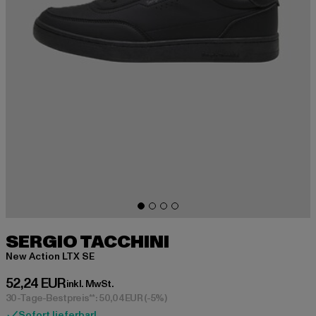
SERGIO TACCHINI
New Action LTX SE
Derzeitiger Preis: 52,24 EUR
52,24 EUR
inkl. MwSt.
30-Tage-Bestpreis**: 50,04 EUR
(-5%)
Sofort lieferbar!