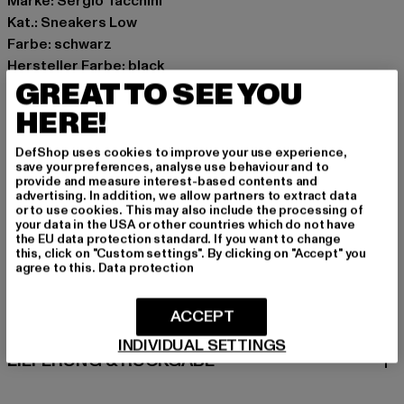
Marke: Sergio Tacchini
Kat.: Sneakers Low
Farbe: schwarz
Hersteller Farbe: black
GREAT TO SEE YOU
Obermaterial: Leder
Innenfutter: Textil
HERE!
Art.Nr: STSTM614017-00007
DefShop uses cookies to improve your use experience,
save your preferences, analyse use behaviour and to
Hersteller: Movin SARL |
help@sergiotacchini.com
provide and measure interest-based contents and
RN8 Quartier Rousselot 975 Terre de Granace | 13400
advertising. In addition, we allow partners to extract data
or to use cookies. This may also include the processing of
Aubagne | FR
your data in the USA or other countries which do not have
the EU data protection standard. If you want to change
this, click on "Custom settings". By clicking on "Accept" you
agree to this.
Data protection
GRÖSSE & PASSFORM
ACCEPT
PFLEGEHINWEISE
INDIVIDUAL SETTINGS
LIEFERUNG & RÜCKGABE