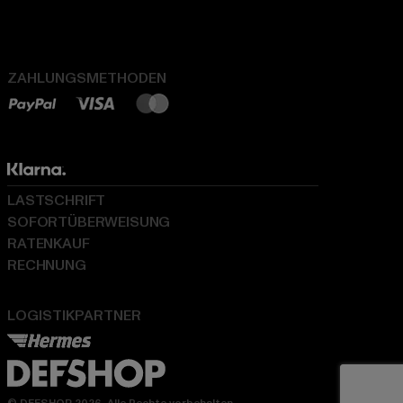
ZAHLUNGSMETHODEN
LASTSCHRIFT
SOFORTÜBERWEISUNG
RATENKAUF
RECHNUNG
LOGISTIKPARTNER