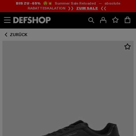
BIS ZU -65%
😲💥 Summer Sale Reloaded — absolute
Zum
Zum
RABATTESKALATION ❯❯
ZUM SALE
❮❮
Inhalt
Fußzeile
springen
springen
ZURÜCK