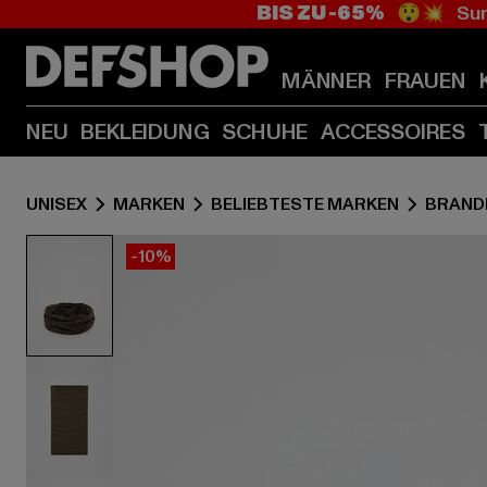
BIS ZU -65%
😲💥 Sum
MÄNNER
FRAUEN
NEU
BEKLEIDUNG
SCHUHE
ACCESSOIRES
UNISEX
MARKEN
BELIEBTESTE MARKEN
BRAND
-10%