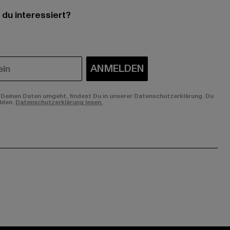
 du interessiert?
ANMELDEN
Deinen Daten umgeht, findest Du in unserer Datenschutzerklärung. Du
lden.
Datenschutzerklärung lesen.