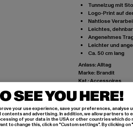
Tunnelzug mit St
Logo-Print auf de
Nahtlose Verarbe
Leichtes, dehnba
Angenehmes Tra
Leichter und an
ca. 50 cm lang
Anlass: Alltag
Marke: Brandit
Kat.: Accessoires
Farbe: olive
O SEE YOU HERE!
Hersteller Farbe: olive
Materialzusammenset
rove your use experience, save your preferences, analyse u
Art.Nr: BD7016-00176
ontents and advertising. In addition, we allow partners to e
ocessing of your data in the USA or other countries which do 
ant to change this, click on "Custom settings". By clicking on 
Hersteller: Brandit Te