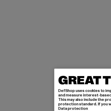
GREAT T
DefShop uses cookies to imp
and measure interest-based c
This may also include the pr
protection standard. If you w
Data protection