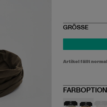
SIZE
GRÖSSE
Artikel fällt norma
FARBOPTIO