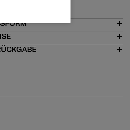
0672 Köln | DE
& PASSFORM
ISE
 RÜCKGABE