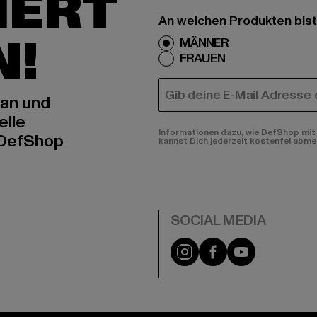
IERT
An welchen Produkten bist
N!
MÄNNER
FRAUEN
E-MAIL
 an und
elle
Informationen dazu, wie DefShop mit 
 DefShop
kannst Dich jederzeit kostenfei abme
e
Instagram
Facebook
YouTube