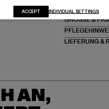
Spichernstraße 6a | 5
ACCEPT
INDIVIDUAL SETTINGS
GRÖSSE 
PFLEGEHINWE
LIEFERUNG &
H AN,