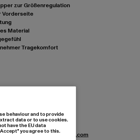
opper zur Größenregulation
r Vorderseite
itung
res Material
gegefühl
genehmer Tragekomfort
zung: 100% Polyester
se behaviour and to provide
xtract data or to use cookies.
not have the EU data
"Accept" you agree to this.
xtil GmbH |
info@brandit-wear.com