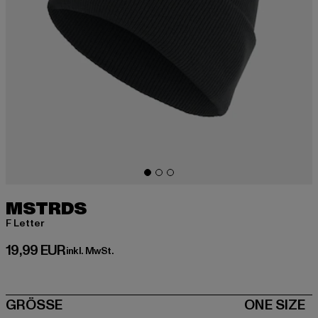
MSTRDS
F Letter
Derzeitiger Preis: 19,99 EUR
19,99 EUR
inkl. MwSt.
SIZE
GRÖSSE
ONE SIZE