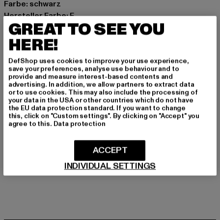
Farbe: schwarz
Hersteller Farbe: F
GREAT TO SEE YOU
Materialzusammensetzung: 100% Polyacryl
Art.Nr: 10582-00322
HERE!
DefShop uses cookies to improve your use experience,
Hersteller: Masterdis GmbH |
info@masterdis.com
save your preferences, analyse use behaviour and to
Maria-Merian-Straße 2 | 85521 Ottobrunn | DE
provide and measure interest-based contents and
advertising. In addition, we allow partners to extract data
or to use cookies. This may also include the processing of
your data in the USA or other countries which do not have
GRÖSSE & PASSFORM
the EU data protection standard. If you want to change
this, click on "Custom settings". By clicking on "Accept" you
agree to this.
Data protection
PFLEGEHINWEISE
ACCEPT
LIEFERUNG & RÜCKGABE
INDIVIDUAL SETTINGS