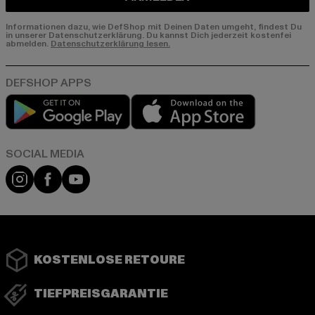
Informationen dazu, wie DefShop mit Deinen Daten umgeht, findest Du
in unserer Datenschutzerklärung. Du kannst Dich jederzeit kostenfei
abmelden.
Datenschutzerklärung lesen.
Play market
App store
Instagram
Facebook
YouTube
KOSTENLOSE RETOURE
TIEFPREISGARANTIE