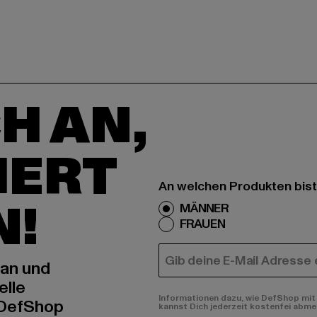
H AN,
IERT
An welchen Produkten bist
N!
MÄNNER
FRAUEN
E-MAIL
 an und
elle
Informationen dazu, wie DefShop mit 
 DefShop
kannst Dich jederzeit kostenfei abme