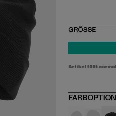
SIZE
GRÖSSE
Artikel fällt norma
FARBOPTIO