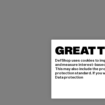
GREAT T
DefShop uses cookies to imp
and measure interest-based c
This may also include the pr
protection standard. If you w
Data protection