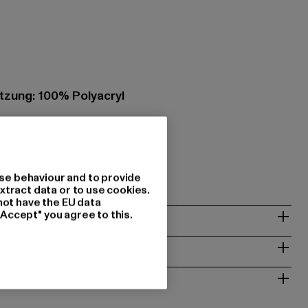
zung: 100% Polyacryl
s GmbH |
info@masterdis.com
 | 85521 Ottobrunn | DE
se behaviour and to provide
xtract data or to use cookies.
not have the EU data
& PASSFORM
"Accept" you agree to this.
ISE
 RÜCKGABE