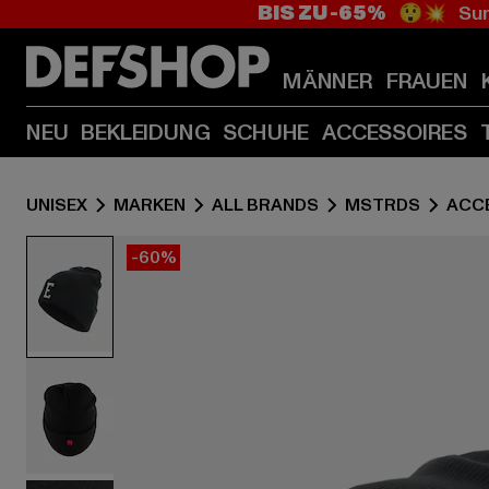
BIS ZU -65%
😲💥 Sum
MÄNNER
FRAUEN
NEU
BEKLEIDUNG
SCHUHE
ACCESSOIRES
UNISEX
MARKEN
ALL BRANDS
MSTRDS
ACC
-60%