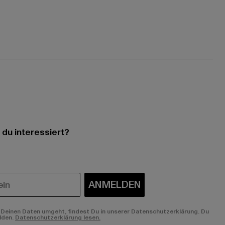
 du interessiert?
ANMELDEN
Deinen Daten umgeht, findest Du in unserer Datenschutzerklärung. Du
lden.
Datenschutzerklärung lesen.