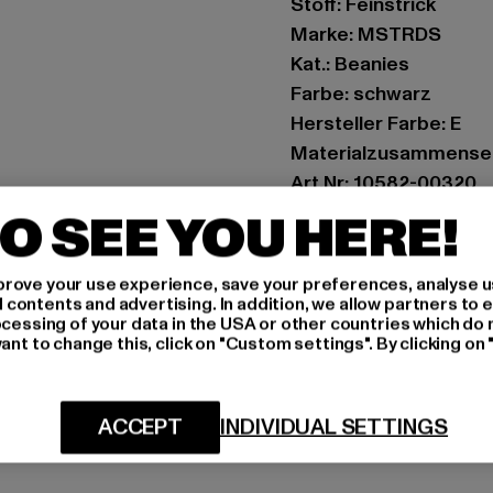
Stoff: Feinstrick
Marke: MSTRDS
Kat.: Beanies
Farbe: schwarz
Hersteller Farbe: E
Materialzusammenset
Art.Nr: 10582-00320
O SEE YOU HERE!
Hersteller: Masterdi
Maria-Merian-Straße 2
rove your use experience, save your preferences, analyse u
ontents and advertising. In addition, we allow partners to e
ocessing of your data in the USA or other countries which do 
GRÖSSE 
ant to change this, click on "Custom settings". By clicking on 
PFLEGEHINWE
ACCEPT
INDIVIDUAL SETTINGS
LIEFERUNG &