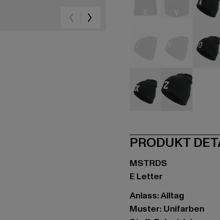
schwarz
schwarz
sc
schwarz
schwarz
sc
schwarz
schwarz
PRODUKT DET
MSTRDS
E Letter
Anlass: Alltag
Muster: Unifarben