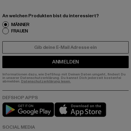
An welchen Produkten bist du interessiert?
MÄNNER
FRAUEN
E-MAIL
ANMELDEN
Informationen dazu, wie DefShop mit Deinen Daten umgeht, findest Du
in unserer Datenschutzerklärung. Du kannst Dich jederzeit kostenfei
abmelden.
Datenschutzerklärung lesen.
Play market
App store