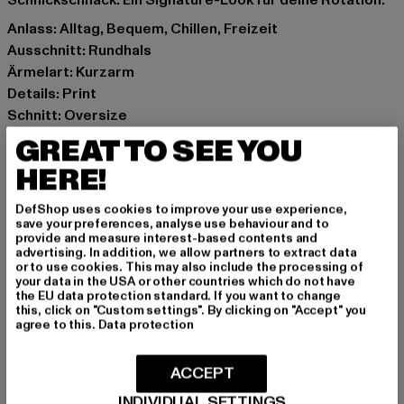
Schnickschnack. Ein Signature-Look für deine Rotation.
Anlass: Alltag, Bequem, Chillen, Freizeit
Ausschnitt: Rundhals
Ärmelart: Kurzarm
Details: Print
Schnitt: Oversize
Marke: Mister Tee Upscale
GREAT TO SEE YOU
Kat.: T-Shirts
HERE!
Farbe: schwarz
Hersteller Farbe: black
DefShop uses cookies to improve your use experience,
Materialzusammensetzung: 100% Baumwolle
save your preferences, analyse use behaviour and to
provide and measure interest-based contents and
Art.Nr: MT1883-00007
advertising. In addition, we allow partners to extract data
or to use cookies. This may also include the processing of
your data in the USA or other countries which do not have
Hersteller: TB International GmbH |
info@tbint.de
the EU data protection standard. If you want to change
Dr.-Robert-Murjahn-Straße 7 | 64372 Ober-Ramstadt |
this, click on "Custom settings". By clicking on "Accept" you
agree to this.
Data protection
DE
ACCEPT
GRÖSSE & PASSFORM
INDIVIDUAL SETTINGS