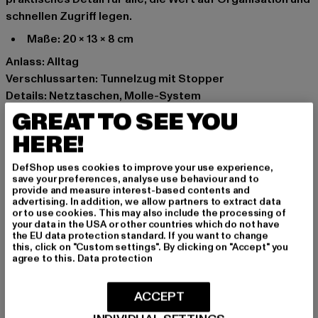
schnellen Zugriff legen.
Maße: 20 x 13 x 8 cm
Anlass: Alltag
Verschlussarten: Tunnelzug mit Stopper
Details: Netztaschen, Molle-System
Marke: Brandit
GREAT TO SEE YOU
Kat.: Bags & Luggage
HERE!
Farbe: olive
Hersteller Farbe: olive
DefShop uses cookies to improve your use experience,
save your preferences, analyse use behaviour and to
Materialzusammensetzung: 100% Polyester, 80%
provide and measure interest-based contents and
Polyester, 20% Elastodien
advertising. In addition, we allow partners to extract data
or to use cookies. This may also include the processing of
Art.Nr: BD8046-00176
your data in the USA or other countries which do not have
the EU data protection standard. If you want to change
this, click on "Custom settings". By clicking on "Accept" you
Hersteller: Brandit Textil GmbH |
info@brandit-wear.com
agree to this.
Data protection
Spichernstraße 6a | 50672 Köln | DE
ACCEPT
GRÖSSE & PASSFORM