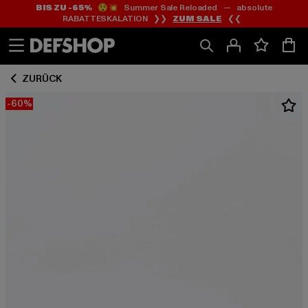
BIS ZU -65%
😲💥 Summer Sale Reloaded — absolute
Zum
Zum
RABATTESKALATION ❯❯
ZUM SALE
❮❮
Inhalt
Fußzeile
springen
springen
ZURÜCK
-60%