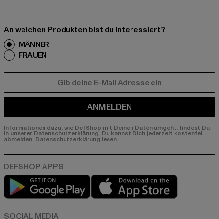
An welchen Produkten bist du interessiert?
MÄNNER
FRAUEN
E-MAIL
ANMELDEN
Informationen dazu, wie DefShop mit Deinen Daten umgeht, findest Du
in unserer Datenschutzerklärung. Du kannst Dich jederzeit kostenfei
abmelden.
Datenschutzerklärung lesen.
Play market
App store