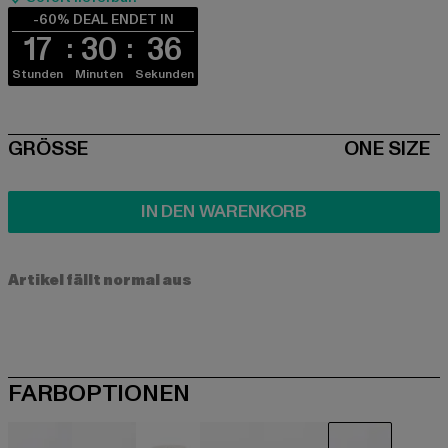
-60% DEAL ENDET IN
17
30
35
Stunden
Minuten
Sekunden
SIZE
GRÖSSE
ONE SIZE
IN DEN WARENKORB
Artikel fällt normal aus
FARBOPTIONEN