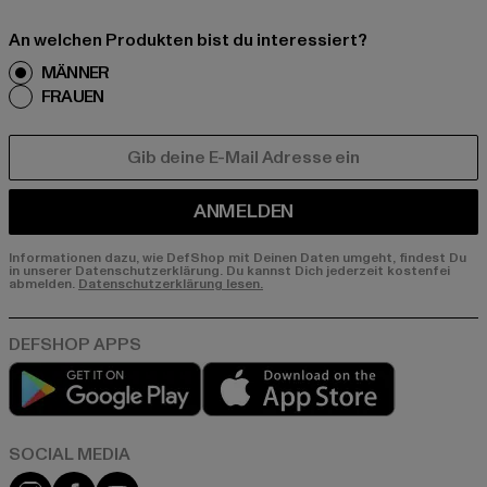
An welchen Produkten bist du interessiert?
MÄNNER
FRAUEN
E-MAIL
ANMELDEN
Informationen dazu, wie DefShop mit Deinen Daten umgeht, findest Du
in unserer Datenschutzerklärung. Du kannst Dich jederzeit kostenfei
abmelden.
Datenschutzerklärung lesen.
Play market
App store
Instagram
Facebook
YouTube