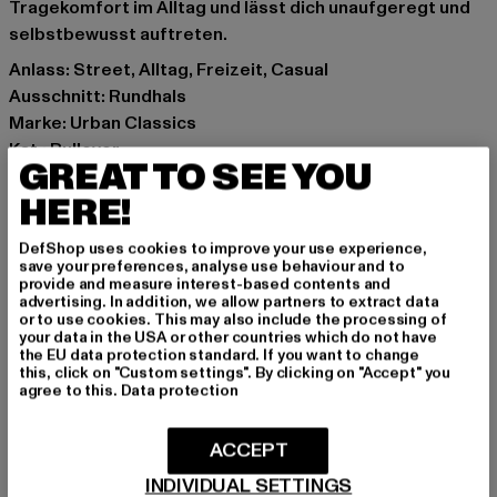
Tragekomfort im Alltag und lässt dich unaufgeregt und
selbstbewusst auftreten.
Anlass: Street, Alltag, Freizeit, Casual
Ausschnitt: Rundhals
Marke: Urban Classics
Kat.: Pullover
GREAT TO SEE YOU
Farbe: schwarz
HERE!
Hersteller Farbe: black
Materialzusammensetzung: 65% Baumwolle, 35%
DefShop uses cookies to improve your use experience,
Polyester
save your preferences, analyse use behaviour and to
Art.Nr: TB4483-00007
provide and measure interest-based contents and
advertising. In addition, we allow partners to extract data
or to use cookies. This may also include the processing of
Hersteller: TB International GmbH |
info@tbint.de
your data in the USA or other countries which do not have
the EU data protection standard. If you want to change
Dr.-Robert-Murjahn-Straße 7 | 64372 Ober-Ramstadt |
this, click on "Custom settings". By clicking on "Accept" you
DE
agree to this.
Data protection
ACCEPT
GRÖSSE & PASSFORM
INDIVIDUAL SETTINGS