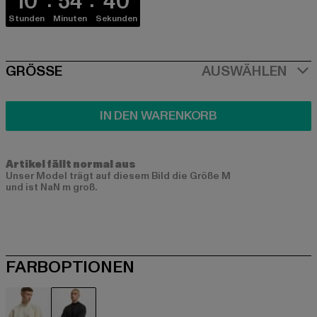
10
54
39
Stunden
Minuten
Sekunden
SIZE
GRÖSSE
AUSWÄHLEN
IN DEN WARENKORB
Artikel fällt normal aus
Unser Model trägt auf diesem Bild die Größe M
und ist NaN m groß.
FARBOPTIONEN