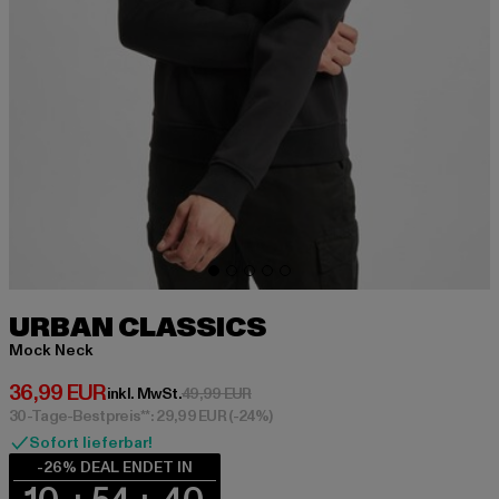
URBAN CLASSICS
Mock Neck
Derzeitiger Preis: 36,99 EUR
36,99 EUR
Aktionspreis: 49,99 EUR
inkl. MwSt.
49,99 EUR
30-Tage-Bestpreis**: 29,99 EUR
(-24%)
Sofort lieferbar!
-26% DEAL ENDET IN