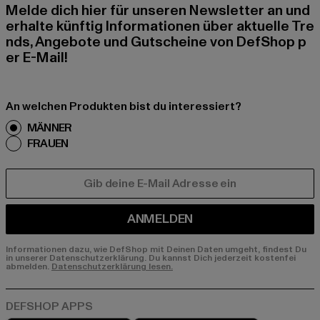
Melde dich hier für unseren Newsletter an und
erhalte künftig Informationen über aktuelle Tre
nds, Angebote und Gutscheine von DefShop p
er E-Mail!
An welchen Produkten bist du interessiert?
MÄNNER
FRAUEN
E-MAIL
ANMELDEN
Informationen dazu, wie DefShop mit Deinen Daten umgeht, findest Du
in unserer Datenschutzerklärung. Du kannst Dich jederzeit kostenfei
abmelden.
Datenschutzerklärung lesen.