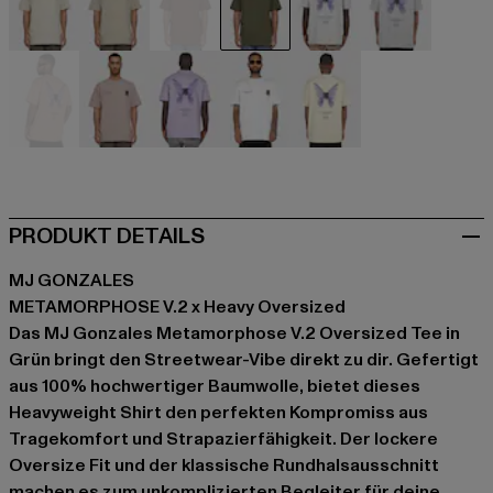
beige
beige
braun
grün
grau
grau
orange
rosa
violet
weiß
gelb
PRODUKT DETAILS
MJ GONZALES
METAMORPHOSE V.2 x Heavy Oversized
Das MJ Gonzales Metamorphose V.2 Oversized Tee in
Grün bringt den Streetwear-Vibe direkt zu dir. Gefertigt
aus 100% hochwertiger Baumwolle, bietet dieses
Heavyweight Shirt den perfekten Kompromiss aus
Tragekomfort und Strapazierfähigkeit. Der lockere
Oversize Fit und der klassische Rundhalsausschnitt
machen es zum unkomplizierten Begleiter für deine