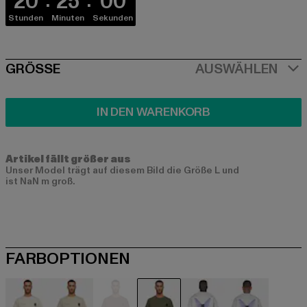
20
25
00
Stunden
Minuten
Sekunden
SIZE
GRÖSSE
AUSWÄHLEN
IN DEN WARENKORB
Artikel fällt größer aus
Unser Model trägt auf diesem Bild die Größe L und
ist NaN m groß.
FARBOPTIONEN