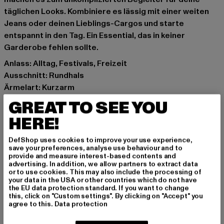
täglichen Looks. Kombiniere es lässig mit einer weiten
Jeans oder deinen Lieblings-Cargos und starte
entspannt in den Tag. Ein Essential, das in keiner
Garderobe fehlen sollte.
Anlass: Alltag, Festivals, Freizeit
Ausschnitt: Rundhals
Ärmelart: Kurzarm
Details: Brandlogo
GREAT TO SEE YOU
Schnitt: Oversize
HERE!
Marke: MJ Gonzales
Kat.: T-Shirts
DefShop uses cookies to improve your use experience,
Farbe: grün
save your preferences, analyse use behaviour and to
provide and measure interest-based contents and
Hersteller Farbe: olive
advertising. In addition, we allow partners to extract data
Materialzusammensetzung: 100% Baumwolle
or to use cookies. This may also include the processing of
your data in the USA or other countries which do not have
Art.Nr: MJG11608-00176
the EU data protection standard. If you want to change
this, click on "Custom settings". By clicking on "Accept" you
agree to this.
Data protection
Hersteller: TB International GmbH |
info@tbint.de
Dr.-Robert-Murjahn-Straße 7 | 64372 Ober-Ramstadt |