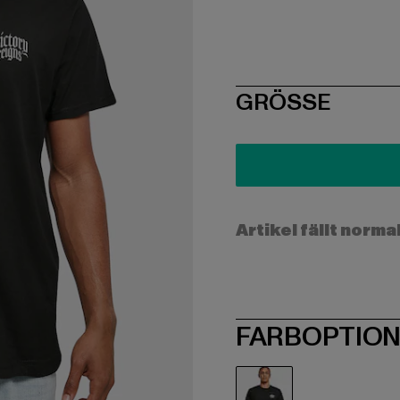
SIZE
GRÖSSE
Artikel fällt norma
FARBOPTIO