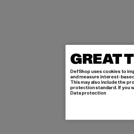
GREAT T
DefShop uses cookies to imp
and measure interest-based c
This may also include the pr
protection standard. If you w
Data protection