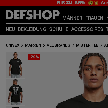
BIS ZU -65%
😲💥 Sum
MÄNNER
FRAUEN
NEU
BEKLEIDUNG
SCHUHE
ACCESSOIRES
UNISEX
MARKEN
ALL BRANDS
MISTER TEE
A
-20%