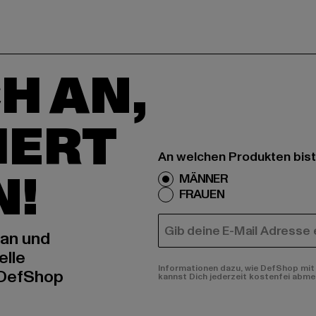
H AN,
IERT
An welchen Produkten bist
N!
MÄNNER
FRAUEN
E-MAIL
 an und
elle
Informationen dazu, wie DefShop mit 
 DefShop
kannst Dich jederzeit kostenfei abme