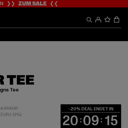
ION ❯❯
ZUM SALE
❮❮
 TEE
igns Tee
 19,99 EUR
Aktionspreis: 24,99 EUR
4,99 EUR
-20% DEAL ENDET IN
9 EUR
(-12%)
20
09
14