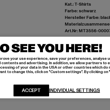
Kat.: T-Shirts
Farbe: schwarz
Hersteller Farbe: blac
Materialzusammense
Art.Nr: MT3556-0000
O SEE YOU HERE!
Hersteller: TB Intern
Dr.-Robert-Murjahn-S
rove your use experience, save your preferences, analyse u
ontents and advertising. In addition, we allow partners to e
GRÖSSE 
ocessing of your data in the USA or other countries which do 
ant to change this, click on "Custom settings". By clicking on 
PFLEGEHINWE
LIEFERUNG &
ACCEPT
INDIVIDUAL SETTINGS