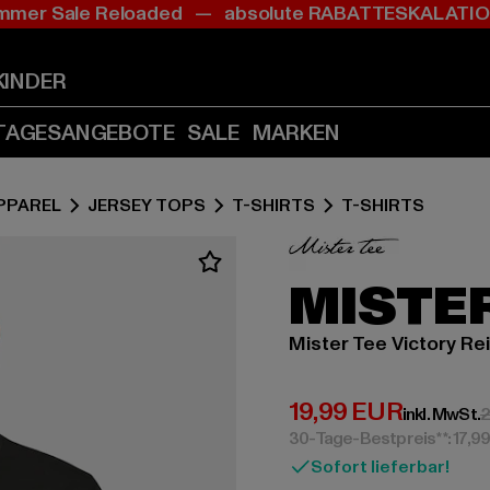
mer Sale Reloaded — absolute RABATTESKALAT
Zum
Zum
Inhalt
Fußzeile
springen
springen
KINDER
(Enter
(Enter
drücken)
drücken)
TAGESANGEBOTE
SALE
MARKEN
PPAREL
JERSEY TOPS
T-SHIRTS
T-SHIRTS
MISTER
Mister Tee Victory Re
Derzeitiger Preis:
19,99 EUR
inkl. MwSt.
2
30-Tage-Bestpreis**: 17,9
Sofort lieferbar!