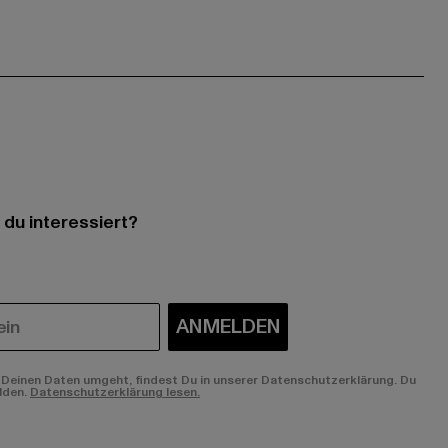
 du interessiert?
ANMELDEN
Deinen Daten umgeht, findest Du in unserer Datenschutzerklärung. Du
lden.
Datenschutzerklärung lesen.