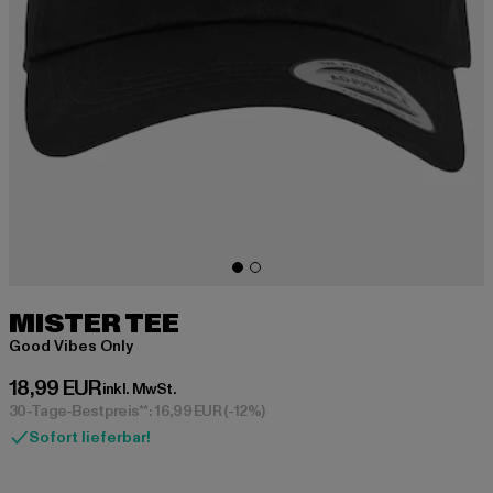
MISTER TEE
Good Vibes Only
Derzeitiger Preis: 18,99 EUR
18,99 EUR
inkl. MwSt.
30-Tage-Bestpreis**: 16,99 EUR
(-12%)
Sofort lieferbar!