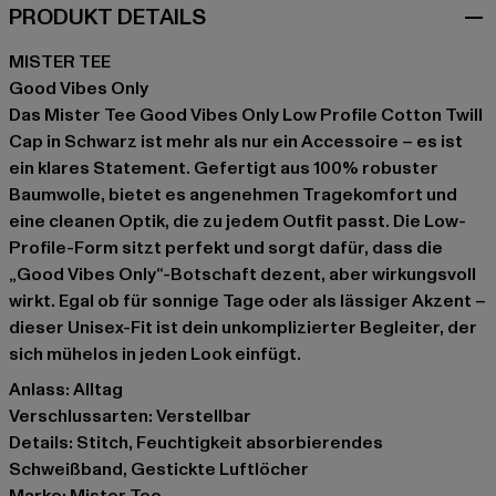
PRODUKT DETAILS
MISTER TEE
Good Vibes Only
Das Mister Tee Good Vibes Only Low Profile Cotton Twill
Cap in Schwarz ist mehr als nur ein Accessoire – es ist
ein klares Statement. Gefertigt aus 100% robuster
Baumwolle, bietet es angenehmen Tragekomfort und
eine cleanen Optik, die zu jedem Outfit passt. Die Low-
Profile-Form sitzt perfekt und sorgt dafür, dass die
„Good Vibes Only“-Botschaft dezent, aber wirkungsvoll
wirkt. Egal ob für sonnige Tage oder als lässiger Akzent –
dieser Unisex-Fit ist dein unkomplizierter Begleiter, der
sich mühelos in jeden Look einfügt.
Anlass: Alltag
Verschlussarten: Verstellbar
Details: Stitch, Feuchtigkeit absorbierendes
Schweißband, Gestickte Luftlöcher
Marke: Mister Tee