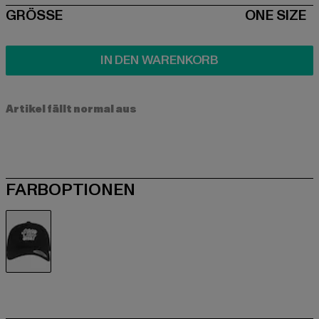
SIZE
GRÖSSE
ONE SIZE
IN DEN WARENKORB
Artikel fällt normal aus
FARBOPTIONEN
schwarz