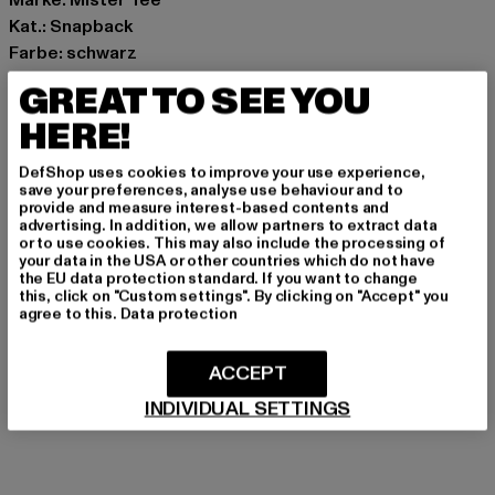
Kat.: Snapback
Farbe: schwarz
Hersteller Farbe: black
GREAT TO SEE YOU
Materialzusammensetzung: 100% Baumwolle
HERE!
Art.Nr: MT3547-00007
DefShop uses cookies to improve your use experience,
Hersteller: TB International GmbH |
info@tbint.de
save your preferences, analyse use behaviour and to
provide and measure interest-based contents and
Dr.-Robert-Murjahn-Straße 7 | 64372 Ober-Ramstadt |
advertising. In addition, we allow partners to extract data
DE
or to use cookies. This may also include the processing of
your data in the USA or other countries which do not have
the EU data protection standard. If you want to change
this, click on "Custom settings". By clicking on "Accept" you
GRÖSSE & PASSFORM
agree to this.
Data protection
PFLEGEHINWEISE
ACCEPT
INDIVIDUAL SETTINGS
LIEFERUNG & RÜCKGABE