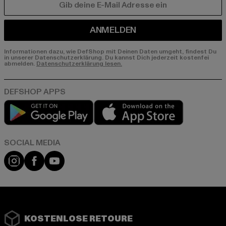
E-MAIL
ANMELDEN
Informationen dazu, wie DefShop mit Deinen Daten umgeht, findest Du
in unserer Datenschutzerklärung. Du kannst Dich jederzeit kostenfei
abmelden.
Datenschutzerklärung lesen.
Play market
App store
Instagram
Facebook
YouTube
KOSTENLOSE RETOURE