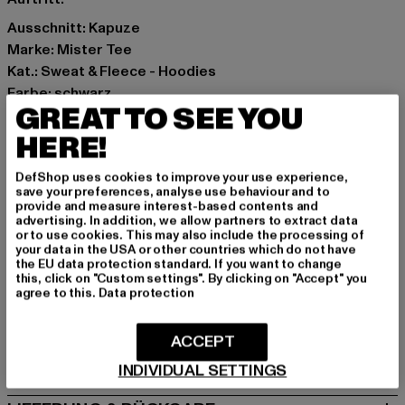
Ausschnitt: Kapuze
Marke: Mister Tee
Kat.: Sweat & Fleece - Hoodies
Farbe: schwarz
GREAT TO SEE YOU
Hersteller Farbe: black
Materialzusammensetzung: 65% Baumwolle, 35%
HERE!
Polyester
DefShop uses cookies to improve your use experience,
Art.Nr: MT3494-00007
save your preferences, analyse use behaviour and to
provide and measure interest-based contents and
advertising. In addition, we allow partners to extract data
Hersteller: TB International GmbH |
info@tbint.de
or to use cookies. This may also include the processing of
Dr.-Robert-Murjahn-Straße 7 | 64372 Ober-Ramstadt |
your data in the USA or other countries which do not have
the EU data protection standard. If you want to change
DE
this, click on "Custom settings". By clicking on "Accept" you
agree to this.
Data protection
GRÖSSE & PASSFORM
ACCEPT
PFLEGEHINWEISE
INDIVIDUAL SETTINGS