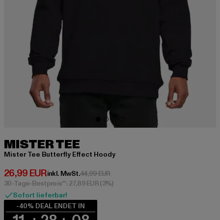
MISTER TEE
Mister Tee Butterfly Effect Hoody
Derzeitiger Preis: 26,99 EUR
26,99 EUR
Aktionspreis: 44,99 EUR
inkl. MwSt.
44,99 EUR
30-Tage-Bestpreis**: 27,89 EUR
(3%)
Sofort lieferbar!
-40% DEAL ENDET IN