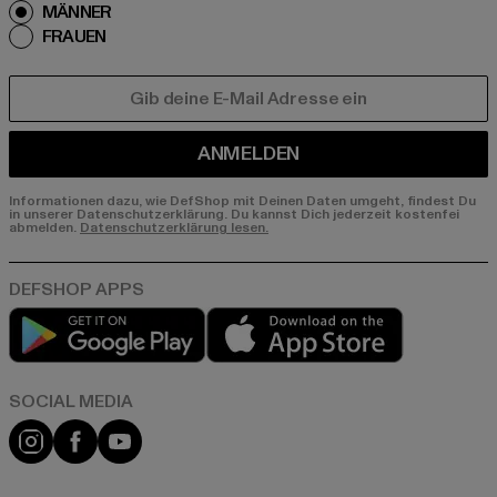
MÄNNER
FRAUEN
E-MAIL
ANMELDEN
Informationen dazu, wie DefShop mit Deinen Daten umgeht, findest Du
in unserer Datenschutzerklärung. Du kannst Dich jederzeit kostenfei
abmelden.
Datenschutzerklärung lesen.
Play market
App store
Instagram
Facebook
YouTube