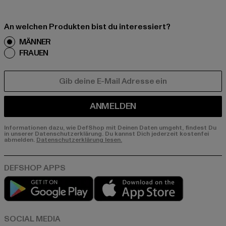
An welchen Produkten bist du interessiert?
MÄNNER
FRAUEN
E-MAIL
ANMELDEN
Informationen dazu, wie DefShop mit Deinen Daten umgeht, findest Du
in unserer Datenschutzerklärung. Du kannst Dich jederzeit kostenfei
abmelden.
Datenschutzerklärung lesen.
Play market
App store