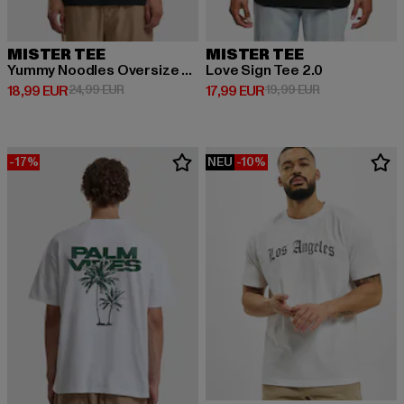
MISTER TEE
MISTER TEE
Yummy Noodles Oversize Tee
Love Sign Tee 2.0
Derzeitiger Preis: 18,99 EUR
Aktionspreis: 24,99 EUR
Derzeitiger Preis: 17,99 EUR
Aktionspreis: 1
18,99 EUR
24,99 EUR
17,99 EUR
19,99 EUR
-17%
NEU
-10%