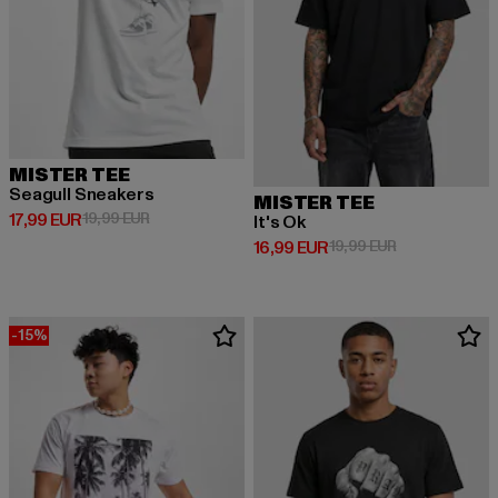
MISTER TEE
Seagull Sneakers
MISTER TEE
Derzeitiger Preis: 17,99 EUR
Aktionspreis: 19,99 EUR
17,99 EUR
19,99 EUR
It's Ok
Derzeitiger Preis: 16,99 EUR
Aktionspreis: 
16,99 EUR
19,99 EUR
-15%