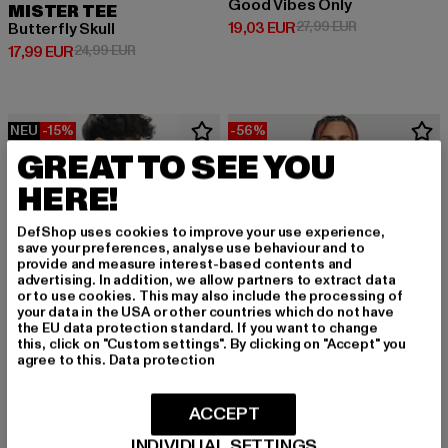
Good Vibes Only
MISTER TEE
Derzeitiger Preis: 19,03 EUR
Aktionspreis: 
19,03 EUR
27,99 EUR
Butterfly Skull
Derzeitiger Preis: 17,99 EUR
Aktionspreis: 24,99 EUR
17,99 EUR
24,99 EUR
NEU
-15%
-56%
GREAT TO SEE YOU
HERE!
DefShop uses cookies to improve your use experience,
save your preferences, analyse use behaviour and to
provide and measure interest-based contents and
advertising. In addition, we allow partners to extract data
or to use cookies. This may also include the processing of
your data in the USA or other countries which do not have
the EU data protection standard. If you want to change
this, click on "Custom settings". By clicking on "Accept" you
agree to this.
Data protection
MISTER TEE
ACCEPT
Depresso
MISTER TEE
INDIVIDUAL SETTINGS
Aktionspreis: 19,99 EUR