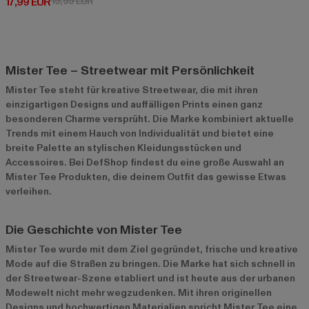
Derzeitiger Preis: 17,99 EUR
Aktionspreis: 19,99 EUR
17,99 EUR
19,99 EUR
Mister Tee – Streetwear mit Persönlichkeit
Mister Tee steht für kreative Streetwear, die mit ihren
einzigartigen Designs und auffälligen Prints einen ganz
besonderen Charme versprüht. Die Marke kombiniert aktuelle
Trends mit einem Hauch von Individualität und bietet eine
breite Palette an stylischen Kleidungsstücken und
Accessoires. Bei DefShop findest du eine große Auswahl an
Mister Tee Produkten
, die deinem Outfit das gewisse Etwas
verleihen.
Die Geschichte von Mister Tee
Mister Tee wurde mit dem Ziel gegründet, frische und kreative
Mode auf die Straßen zu bringen. Die Marke hat sich schnell in
der Streetwear-Szene etabliert und ist heute aus der urbanen
Modewelt nicht mehr wegzudenken. Mit ihren originellen
Designs und hochwertigen Materialien spricht Mister Tee eine