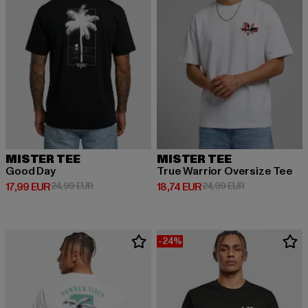
MISTER TEE
MISTER TEE
Good Day
True Warrior Oversize Tee
Derzeitiger Preis: 17,99 EUR
Aktionspreis: 24,99 EUR
Derzeitiger Preis: 18,74 EUR
Aktionspreis: 
17,99 EUR
24,99 EUR
18,74 EUR
24,99 EUR
-24%