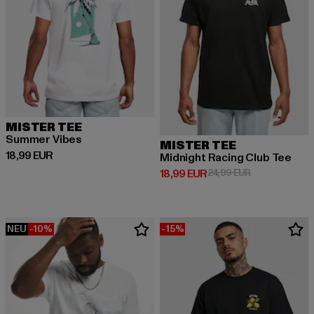
MISTER TEE
Summer Vibes
MISTER TEE
Derzeitiger Preis: 18,99 EUR
18,99 EUR
Midnight Racing Club Tee
Derzeitiger Preis: 18,99 EUR
Aktionspreis: 
18,99 EUR
24,99 EUR
NEU
-10%
-15%