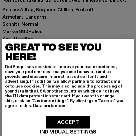
Komfort und unaufgeregten Style mühelos verbindet.
Anlass: Alltag, Bequem, Chillen, Freizeit
Ärmelart: Langarm
Schnitt: Normal
Marke: 883Police
Kat.: Hoodies
GREAT TO SEE YOU
Farbe: schwarz
Hersteller Farbe: black
HERE!
Materialzusammensetzung: 80% Baumwolle, 15%
DefShop uses cookies to improve your use experience,
Polyester, 5% Elasthan
save your preferences, analyse use behaviour and to
Art.Nr: 0008599-00007
provide and measure interest-based contents and
advertising. In addition, we allow partners to extract data
or to use cookies. This may also include the processing of
Hersteller: Zabou House |
Krishna@zabou.co.uk
your data in the USA or other countries which do not have
the EU data protection standard. If you want to change
Shelley Road, Ashton-on-Ribble | PR2 2ZH Lancashire |
this, click on "Custom settings". By clicking on "Accept" you
GB
agree to this.
Data protection
ACCEPT
GRÖSSE & PASSFORM
INDIVIDUAL SETTINGS