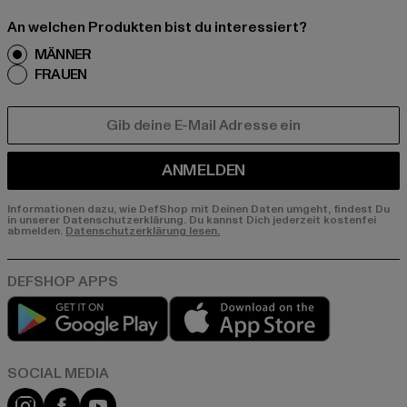
An welchen Produkten bist du interessiert?
MÄNNER
FRAUEN
E-MAIL
ANMELDEN
Informationen dazu, wie DefShop mit Deinen Daten umgeht, findest Du
in unserer Datenschutzerklärung. Du kannst Dich jederzeit kostenfei
abmelden.
Datenschutzerklärung lesen.
Play market
App store
Instagram
Facebook
YouTube