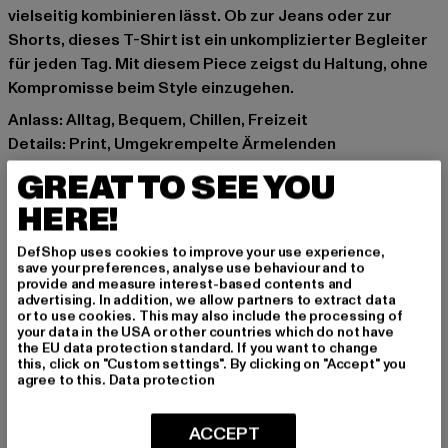
vielseitig kombinieren lässt. Ob zur Jeans oder zur
Shorts, dieses T-Shirt ist ein unkomplizierter Begleiter
für jeden Tag. Mit diesem Piece zeigst du Haltung, ohne
Kompromisse beim Style einzugehen.
Anlass: Alltag, Bequem, Chillen, Freizeit
Details: Print, Umgekrempelte Ärmelenden
Schnitt: Normal
GREAT TO SEE YOU
Marke: Merchcode
HERE!
Kat.: T-Shirts
Farbe: grau
DefShop uses cookies to improve your use experience,
Hersteller Farbe: charcoal
save your preferences, analyse use behaviour and to
provide and measure interest-based contents and
Materialzusammensetzung: 100% Baumwolle
advertising. In addition, we allow partners to extract data
Art.Nr: MP0007700-00091
or to use cookies. This may also include the processing of
your data in the USA or other countries which do not have
the EU data protection standard. If you want to change
Hersteller: TB International GmbH |
info@tbint.de
this, click on "Custom settings". By clicking on "Accept" you
agree to this.
Data protection
Dr.-Robert-Murjahn-Straße 7 | 64372 Ober-Ramstadt |
DE
ACCEPT