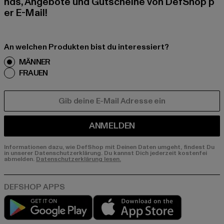
nds, Angebote und Gutscheine von DefShop p
er E-Mail!
An welchen Produkten bist du interessiert?
MÄNNER
FRAUEN
E-MAIL
ANMELDEN
Informationen dazu, wie DefShop mit Deinen Daten umgeht, findest Du
in unserer Datenschutzerklärung. Du kannst Dich jederzeit kostenfei
abmelden.
Datenschutzerklärung lesen.
Play market
App store