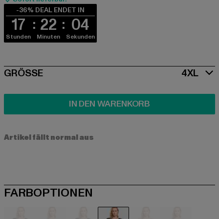
-36% DEAL ENDET IN
17
22
04
Stunden
Minuten
Sekunden
SIZE
GRÖSSE
4XL
IN DEN WARENKORB
Artikel fällt normal aus
FARBOPTIONEN