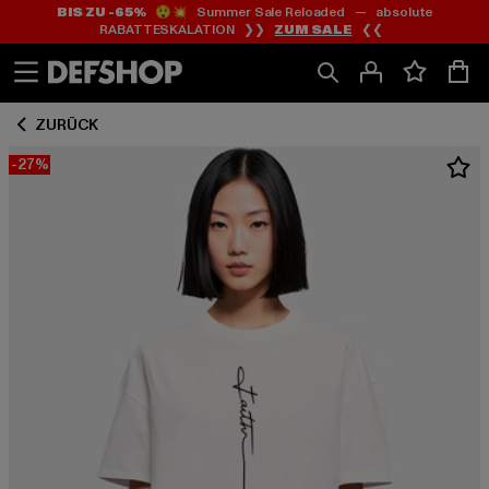
BIS ZU -65%
😲💥 Summer Sale Reloaded — absolute
Zum
Zum
RABATTESKALATION ❯❯
ZUM SALE
❮❮
Inhalt
Fußzeile
springen
springen
ZURÜCK
-27%