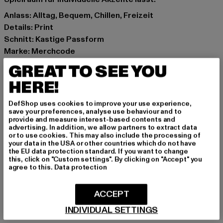
Anlass: Alltag, Bequem, Chillen, Freizeit
Details: Print
Schnitt: Kastige Passform
Marke: Merchcode
Kat.: T-Shirts
GREAT TO SEE YOU
Farbe: weiß
HERE!
Hersteller Farbe: white
Materialzusammensetzung: 100% Baumwolle
DefShop uses cookies to improve your use experience,
Art.Nr: MP0007702-00220
save your preferences, analyse use behaviour and to
provide and measure interest-based contents and
advertising. In addition, we allow partners to extract data
Hersteller: TB International GmbH |
info@tbint.de
or to use cookies. This may also include the processing of
your data in the USA or other countries which do not have
Dr.-Robert-Murjahn-Straße 7 | 64372 Ober-Ramstadt |
the EU data protection standard. If you want to change
DE
this, click on "Custom settings". By clicking on "Accept" you
agree to this.
Data protection
GRÖSSE & PASSFORM
ACCEPT
INDIVIDUAL SETTINGS
PFLEGEHINWEISE