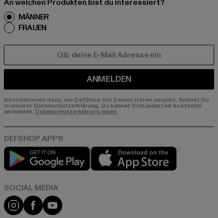
An welchen Produkten bist du interessiert?
MÄNNER
FRAUEN
E-MAIL
ANMELDEN
Informationen dazu, wie DefShop mit Deinen Daten umgeht, findest Du
in unserer Datenschutzerklärung. Du kannst Dich jederzeit kostenfei
abmelden.
Datenschutzerklärung lesen.
Play market
App store
Instagram
Facebook
YouTube