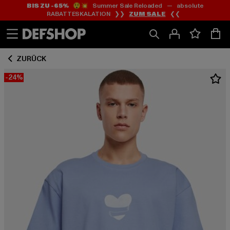
BIS ZU -65%
😲💥 Summer Sale Reloaded — absolute
Zum
Zum
RABATTESKALATION ❯❯
ZUM SALE
❮❮
Inhalt
Fußzeile
springen
springen
ZURÜCK
-24%