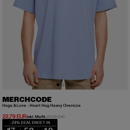
MERCHCODE
Hugs & Love - Heart Hug Heavy Oversize
Derzeitiger Preis: 22,79 EUR
22,79 EUR
Aktionspreis: 29,99 EUR
inkl. MwSt.
29,99 EUR
-24% DEAL ENDET IN