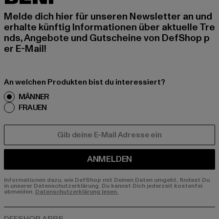
Melde dich hier für unseren Newsletter an und
erhalte künftig Informationen über aktuelle Tre
nds, Angebote und Gutscheine von DefShop p
er E-Mail!
An welchen Produkten bist du interessiert?
MÄNNER
FRAUEN
E-MAIL
ANMELDEN
Informationen dazu, wie DefShop mit Deinen Daten umgeht, findest Du
in unserer Datenschutzerklärung. Du kannst Dich jederzeit kostenfei
abmelden.
Datenschutzerklärung lesen.