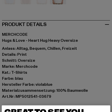
blau
braun
violet
weiß
PRODUKT DETAILS
MERCHCODE
Hugs & Love - Heart Hug Heavy Oversize
Anlass: Alltag, Bequem, Chillen, Freizeit
Details: Print
Schnitt: Oversize
Marke: Merchcode
Kat.: T-Shirts
Farbe: blau
Hersteller Farbe: violablue
Materialzusammensetzung: 100% Baumwolle
Art.Nr: MP5012541-03679
Hersteller: TB International GmbH |
info@tbint.de