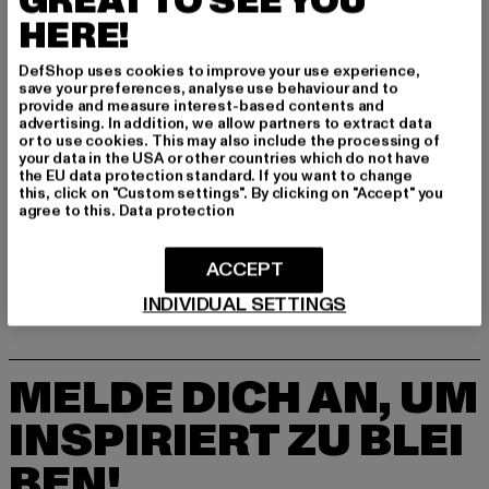
GREAT TO SEE YOU
Dr.-Robert-Murjahn-Straße 7 | 64372 Ober-Ramstadt |
HERE!
DE
DefShop uses cookies to improve your use experience,
save your preferences, analyse use behaviour and to
provide and measure interest-based contents and
GRÖSSE & PASSFORM
advertising. In addition, we allow partners to extract data
or to use cookies. This may also include the processing of
PFLEGEHINWEISE
your data in the USA or other countries which do not have
the EU data protection standard. If you want to change
this, click on "Custom settings". By clicking on "Accept" you
LIEFERUNG & RÜCKGABE
agree to this.
Data protection
ACCEPT
INDIVIDUAL SETTINGS
MELDE DICH AN, UM
INSPIRIERT ZU BLEI
BEN!