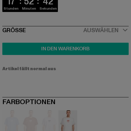
17
52
42
Stunden
Minuten
Sekunden
SIZE
GRÖSSE
AUSWÄHLEN
IN DEN WARENKORB
Artikel fällt normal aus
FARBOPTIONEN