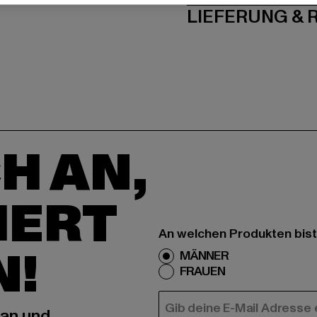
LIEFERUNG &
H AN,
IERT
An welchen Produkten bist
N!
MÄNNER
FRAUEN
E-MAIL
 an und