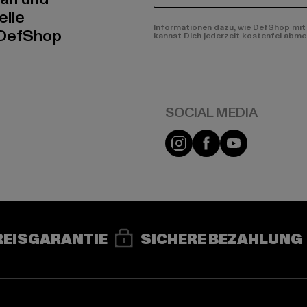
elle
Informationen dazu, wie DefShop mit 
 DefShop
kannst Dich jederzeit kostenfei abme
e
Instagram
Facebook
YouTube
REISGARANTIE
SICHERE BEZAHLUNG