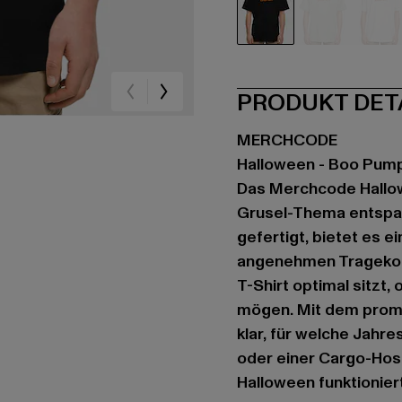
schwarz
grün
we
PRODUKT DET
MERCHCODE
Halloween - Boo Pum
Das Merchcode Hallow
Grusel-Thema entspan
gefertigt, bietet es 
angenehmen Tragekomf
T-Shirt optimal sitzt,
mögen. Mit dem promi
klar, für welche Jahre
oder einer Cargo-Hose
Halloween funktioniert