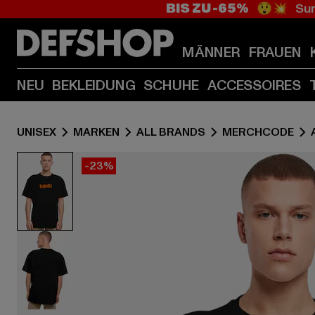
BIS ZU -65%
😲💥 Sum
MÄNNER
FRAUEN
NEU
BEKLEIDUNG
SCHUHE
ACCESSOIRES
UNISEX
MARKEN
ALL BRANDS
MERCHCODE
-23%