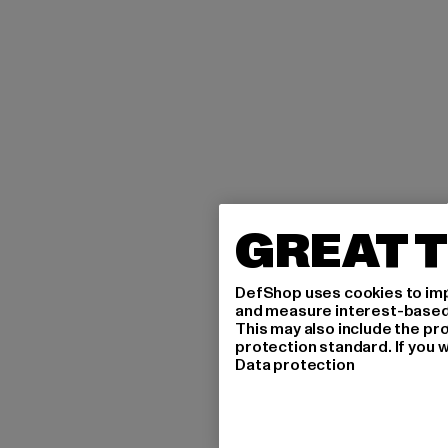
GREAT T
DefShop uses cookies to imp
and measure interest-based c
This may also include the pr
protection standard. If you w
Data protection