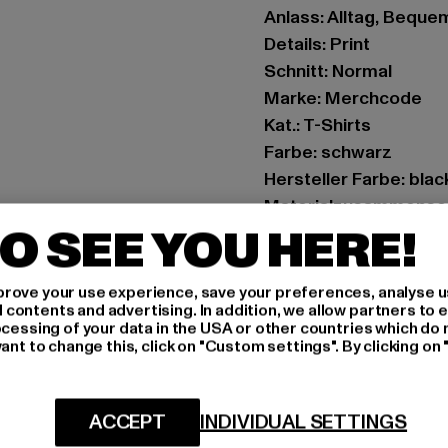
Anlass: Alltag, Bequem,
Details: Print
Schnitt: Normal
Marke: Merchcode
Kat.: T-Shirts
Farbe: schwarz
Hersteller Farbe: blac
Materialzusammense
O SEE YOU HERE!
Art.Nr: MP0008992-
Hersteller: TB Intern
rove your use experience, save your preferences, analyse u
ontents and advertising. In addition, we allow partners to e
Dr.-Robert-Murjahn-S
ocessing of your data in the USA or other countries which do 
ant to change this, click on "Custom settings". By clicking on 
GRÖSSE 
ACCEPT
INDIVIDUAL SETTINGS
PFLEGEHINWE