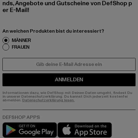
nds, Angebote und Gutscheine von DefShop p
er E-Mail!
An welchen Produkten bist du interessiert?
MÄNNER
FRAUEN
E-MAIL
ANMELDEN
Informationen dazu, wie DefShop mit Deinen Daten umgeht, findest Du
in unserer Datenschutzerklärung. Du kannst Dich jederzeit kostenfei
abmelden.
Datenschutzerklärung lesen.
Play market
App store