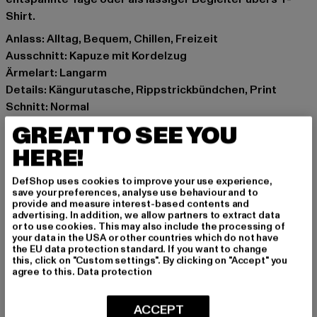
Shirt.
Anlass: Alltag, Bequem, Chillen, Freizeit
Ausschnitt: Kapuze mit Kordelzug
Ärmelart: Langarm
Details: Kängurutasche, Rippstrickbündchen, Print
Schnitt: Normal
Marke: Merchcode
GREAT TO SEE YOU
Kat.: Sweat & Fleece - Hoodies
HERE!
Farbe: grau
Hersteller Farbe: heather grey
DefShop uses cookies to improve your use experience,
Materialzusammensetzung: 65% Baumwolle, 35%
save your preferences, analyse use behaviour and to
provide and measure interest-based contents and
Polyester
advertising. In addition, we allow partners to extract data
Art.Nr: MC902-00431
or to use cookies. This may also include the processing of
your data in the USA or other countries which do not have
the EU data protection standard. If you want to change
Hersteller: TB International GmbH |
info@tbint.de
this, click on "Custom settings". By clicking on "Accept" you
agree to this.
Data protection
Dr.-Robert-Murjahn-Straße 7 | 64372 Ober-Ramstadt |
DE
ACCEPT