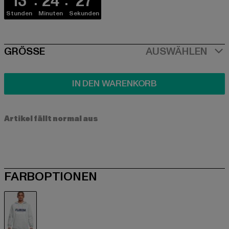
13
24
27
Stunden
Minuten
Sekunden
SIZE
GRÖSSE
AUSWÄHLEN
IN DEN WARENKORB
Artikel fällt normal aus
FARBOPTIONEN