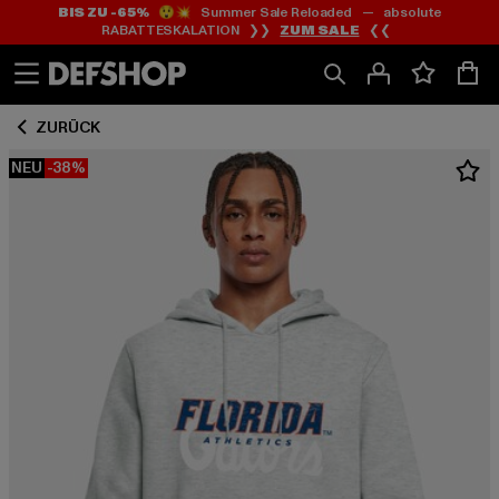
BIS ZU -65%
😲💥 Summer Sale Reloaded — absolute
Zum
Zum
RABATTESKALATION ❯❯
ZUM SALE
❮❮
Inhalt
Fußzeile
springen
springen
ZURÜCK
NEU
-38%