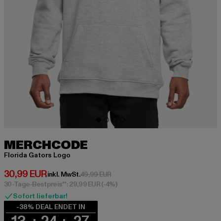
MERCHCODE
Florida Gators Logo
Derzeitiger Preis: 30,99 EUR
30,99 EUR
Aktionspreis: 49,99 EUR
inkl. MwSt.
49,99 EUR
30-Tage-Bestpreis**: 29,99 EUR
(-4%)
Sofort lieferbar!
-38% DEAL ENDET IN