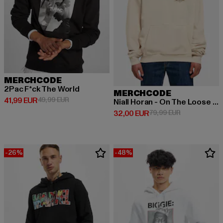
MERCHCODE
2Pac F*ck The World
MERCHCODE
Derzeitiger Preis: 41,99 EUR
Aktionspreis: 49,99 EUR
41,99 EUR
49,99 EUR
Niall Horan - On The Loose Ultra Heavy
Derzeitiger Preis: 32,00 EUR
Aktionspreis:
32,00 EUR
79,99 EUR
-26%
-48%