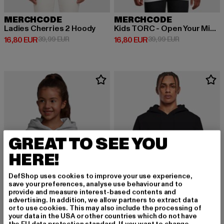
MERCHCODE
MERCHCODE
Ladies Cherries 2 Hoody
Kids TORC - Open Your Mind Basic Hoody
Derzeitiger Preis: 16,80 EUR
Aktionspreis: 39,99 EUR
Derzeitiger Preis: 16,80 EUR
Aktionspreis: 
16,80 EUR
39,99 EUR
16,80 EUR
39,99 EUR
GREAT TO SEE YOU
HERE!
DefShop uses cookies to improve your use experience,
save your preferences, analyse use behaviour and to
provide and measure interest-based contents and
advertising. In addition, we allow partners to extract data
or to use cookies. This may also include the processing of
your data in the USA or other countries which do not have