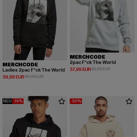
MERCHCODE
2pac F*ck The World
MERCHCODE
Derzeitiger Preis: 37,99 EUR
Aktionspreis:
37,99 EUR
49,99 EUR
Ladies 2pac F*ck The World
Derzeitiger Preis: 39,99 EUR
Aktionspreis: 49,99 EUR
39,99 EUR
49,99 EUR
NEU
-16%
-60%