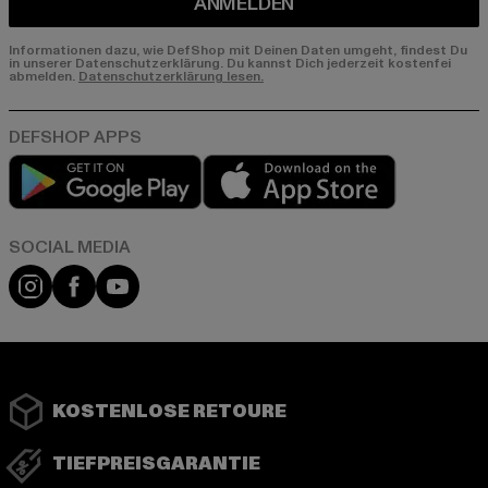
ANMELDEN
Informationen dazu, wie DefShop mit Deinen Daten umgeht, findest Du
in unserer Datenschutzerklärung. Du kannst Dich jederzeit kostenfei
abmelden.
Datenschutzerklärung lesen.
Play market
App store
Instagram
Facebook
YouTube
KOSTENLOSE RETOURE
TIEFPREISGARANTIE