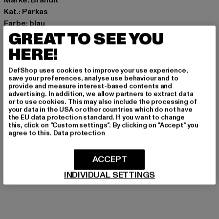
Kat.: Parkas
Farbe: blau
GREAT TO SEE YOU
Hersteller Farbe: navy
Materialzusammensetzung: 100% Nylon, 100% Polyester
HERE!
Art.Nr: BD3164-00155
DefShop uses cookies to improve your use experience,
save your preferences, analyse use behaviour and to
Hersteller: Brandit Textil GmbH |
info@brandit-wear.com
provide and measure interest-based contents and
Spichernstraße 6a | 50672 Köln | DE
advertising. In addition, we allow partners to extract data
or to use cookies. This may also include the processing of
your data in the USA or other countries which do not have
the EU data protection standard. If you want to change
this, click on "Custom settings". By clicking on "Accept" you
GRÖSSE & PASSFORM
agree to this.
Data protection
PFLEGEHINWEISE
ACCEPT
LIEFERUNG & RÜCKGABE
INDIVIDUAL SETTINGS