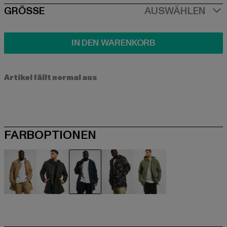
SIZE
GRÖSSE
AUSWÄHLEN
IN DEN WARENKORB
Artikel fällt normal aus
FARBOPTIONEN
beige
schwarz
blau
camouflage
olive