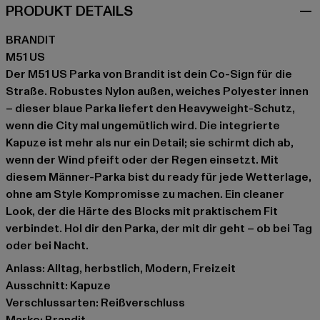
PRODUKT DETAILS
BRANDIT
M51 US
Der M51 US Parka von Brandit ist dein Co-Sign für die
Straße. Robustes Nylon außen, weiches Polyester innen
– dieser blaue Parka liefert den Heavyweight-Schutz,
wenn die City mal ungemütlich wird. Die integrierte
Kapuze ist mehr als nur ein Detail; sie schirmt dich ab,
wenn der Wind pfeift oder der Regen einsetzt. Mit
diesem Männer-Parka bist du ready für jede Wetterlage,
ohne am Style Kompromisse zu machen. Ein cleaner
Look, der die Härte des Blocks mit praktischem Fit
verbindet. Hol dir den Parka, der mit dir geht – ob bei Tag
oder bei Nacht.
Anlass: Alltag, herbstlich, Modern, Freizeit
Ausschnitt: Kapuze
Verschlussarten: Reißverschluss
Marke: Brandit