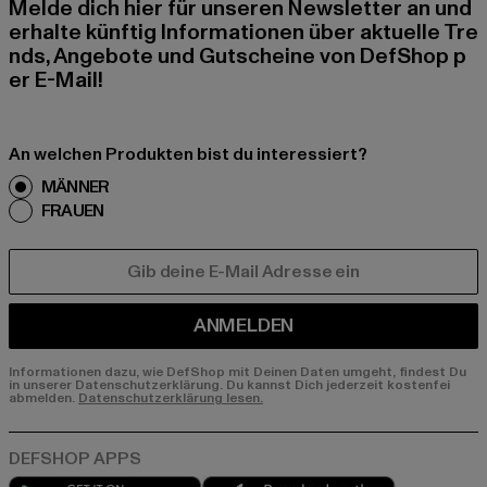
Melde dich hier für unseren Newsletter an und
erhalte künftig Informationen über aktuelle Tre
nds, Angebote und Gutscheine von DefShop p
er E-Mail!
An welchen Produkten bist du interessiert?
MÄNNER
FRAUEN
E-MAIL
ANMELDEN
Informationen dazu, wie DefShop mit Deinen Daten umgeht, findest Du
in unserer Datenschutzerklärung. Du kannst Dich jederzeit kostenfei
abmelden.
Datenschutzerklärung lesen.