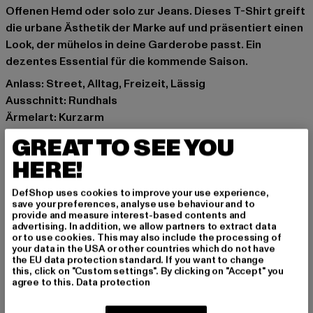
Offenen Hemd oder solo zur Jeans. Dieses T-Shirt greift
die urbane Ästhetik der Marke auf und präsentiert einen
Look, der mühelos in deine Garderobe passt. Ein
dezentes Essential für die kommende Saison.
Anlass: Street, Alltag, Freizeit, Lässig
Ausschnitt: Rundhals
Ärmelart: Kurzarm
Details: Brandlogo
GREAT TO SEE YOU
Schnitt: Normal
HERE!
Marke: Lost Youth
Kat.: T-Shirts
DefShop uses cookies to improve your use experience,
Farbe: weiß
save your preferences, analyse use behaviour and to
provide and measure interest-based contents and
Hersteller Farbe: ready for dye
advertising. In addition, we allow partners to extract data
Materialzusammensetzung: 100% Baumwolle
or to use cookies. This may also include the processing of
your data in the USA or other countries which do not have
Art.Nr: LY200-03232
the EU data protection standard. If you want to change
this, click on "Custom settings". By clicking on "Accept" you
agree to this.
Data protection
Hersteller: TB International GmbH |
info@tbint.de
Dr.-Robert-Murjahn-Straße 7 | 64372 Ober-Ramstadt |