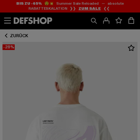
BIS ZU -65%
😲💥 Summer Sale Reloaded — absolute
Zum
Zum
RABATTESKALATION ❯❯
ZUM SALE
❮❮
Inhalt
Fußzeile
springen
springen
ZURÜCK
-28%