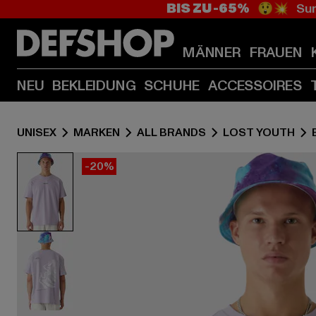
BIS ZU -65%
😲💥 Sum
MÄNNER
FRAUEN
NEU
BEKLEIDUNG
SCHUHE
ACCESSOIRES
UNISEX
MARKEN
ALL BRANDS
LOST YOUTH
-20%