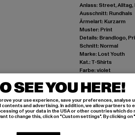
Anlass: Street, Alltag,
Ausschnitt: Rundhals
Ärmelart: Kurzarm
Muster: Print
Details: Brandlogo, Pr
Schnitt: Normal
Marke: Lost Youth
Kat.: T-Shirts
Farbe: violet
Hersteller Farbe: lilac
O SEE YOU HERE!
Materialzusammense
Art.Nr: LY200-00145
rove your use experience, save your preferences, analyse u
ontents and advertising. In addition, we allow partners to e
Hersteller: TB Intern
ocessing of your data in the USA or other countries which do 
ant to change this, click on "Custom settings". By clicking on 
Dr.-Robert-Murjahn-S