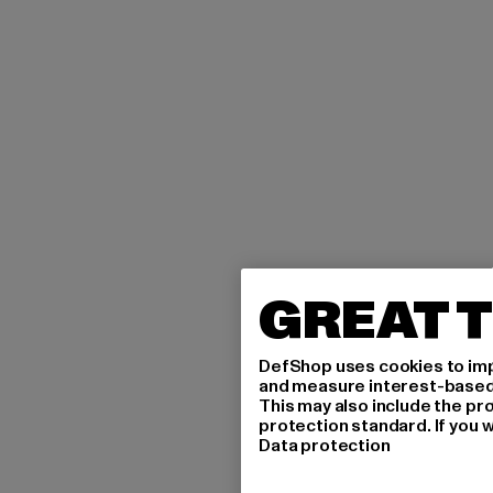
GREAT T
DefShop uses cookies to imp
and measure interest-based c
This may also include the pr
protection standard. If you w
Data protection