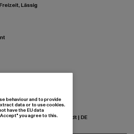
 Freizeit, Lässig
int
tzung: 100% Baumwolle
se behaviour and to provide
xtract data or to use cookies.
ational GmbH |
info@tbint.de
not have the EU data
"Accept" you agree to this.
traße 7 | 64372 Ober-Ramstadt | DE