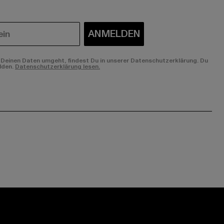
ANMELDEN
Deinen Daten umgeht, findest Du in unserer Datenschutzerklärung. Du
lden.
Datenschutzerklärung lesen.