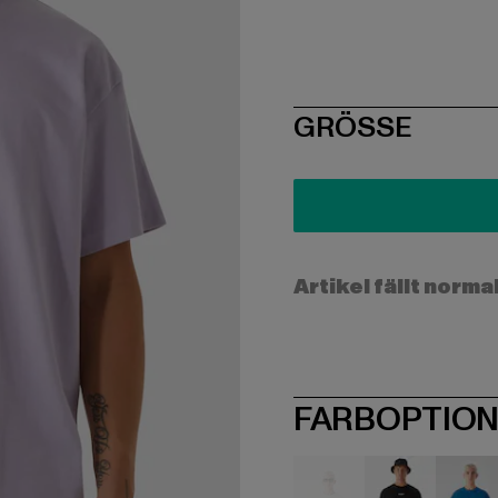
SIZE
GRÖSSE
Artikel fällt norma
FARBOPTIO