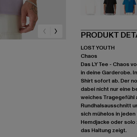
beige
schwarz
bla
PRODUKT DET
LOST YOUTH
Chaos
Das LY Tee - Chaos vo
in deine Garderobe. I
Shirt sofort ab. Der 
dabei nicht nur eine
weiches Tragegefühl a
Rundhalsausschnitt un
sich mühelos in jeden
Hemdjacke oder solo z
das Haltung zeigt.