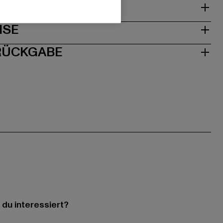
& PASSFORM
ISE
 RÜCKGABE
 du interessiert?