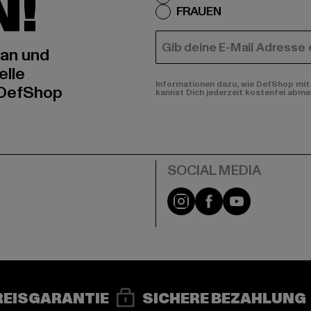
N!
FRAUEN
E-MAIL
 an und
elle
Informationen dazu, wie DefShop mit 
 DefShop
kannst Dich jederzeit kostenfei abme
e
Instagram
Facebook
YouTube
REISGARANTIE
SICHERE BEZAHLUNG