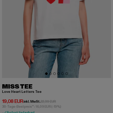
MISS TEE
Love Heart Letters Tee
Derzeitiger Preis: 19,08 EUR
19,08 EUR
Aktionspreis: 22,99 EUR
inkl. MwSt.
22,99 EUR
30-Tage-Bestpreis**: 16,09 EUR
(-19%)
Sofort lieferbar!