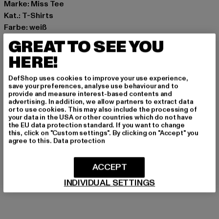
Marke: Miss Tee
Kat.: T-Shirts
Farbe: weiß
Hersteller Farbe: white
GREAT TO SEE YOU
Materialzusammensetzung: 100% Baumwolle
HERE!
Art.Nr: MST363-00220
DefShop uses cookies to improve your use experience,
Hersteller: TB International GmbH |
info@tbint.de
save your preferences, analyse use behaviour and to
provide and measure interest-based contents and
Dr.-Robert-Murjahn-Straße 7 | 64372 Ober-Ramstadt |
advertising. In addition, we allow partners to extract data
DE
or to use cookies. This may also include the processing of
your data in the USA or other countries which do not have
the EU data protection standard. If you want to change
this, click on "Custom settings". By clicking on "Accept" you
agree to this.
Data protection
GRÖSSE & PASSFORM
PFLEGEHINWEISE
ACCEPT
INDIVIDUAL SETTINGS
LIEFERUNG & RÜCKGABE