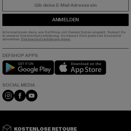
E-MAIL
ANMELDEN
Informationen dazu, wie DefShop mit Deinen Daten umgeht, findest Du
in unserer Datenschutzerklärung. Du kannst Dich jederzeit kostenfei
abmelden.
Datenschutzerklärung lesen.
Play market
App store
Instagram
Facebook
YouTube
KOSTENLOSE RETOURE