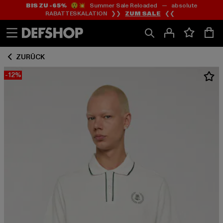
BIS ZU -65%
😲💥 Summer Sale Reloaded — absolute
Zum
Zum
RABATTESKALATION ❯❯
ZUM SALE
❮❮
Inhalt
Fußzeile
springen
springen
ZURÜCK
-12%