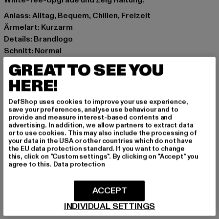
White-Tee-Upgrade und zeig Haltung.
Anlass: Alltag, Bequem, Chillen, Freizeit
Ärmelart: Kurzarm
Details: Brandlogo
Schnitt: Normal
Marke: UNFAIR ATHLETICS
GREAT TO SEE YOU
Kat.: Poloshirts
HERE!
Farbe: weiß
Hersteller Farbe: off white/evergreen
DefShop uses cookies to improve your use experience,
Materialzusammensetzung: 100% Baumwolle
save your preferences, analyse use behaviour and to
provide and measure interest-based contents and
Art.Nr: UNFR26-116-23728
advertising. In addition, we allow partners to extract data
or to use cookies. This may also include the processing of
your data in the USA or other countries which do not have
Hersteller: UTEX GmbH |
info@unfairathletics.com
the EU data protection standard. If you want to change
Tulbeckstraße 32 | 80339 München | DE
this, click on "Custom settings". By clicking on "Accept" you
agree to this.
Data protection
GRÖSSE & PASSFORM
ACCEPT
INDIVIDUAL SETTINGS
PFLEGEHINWEISE