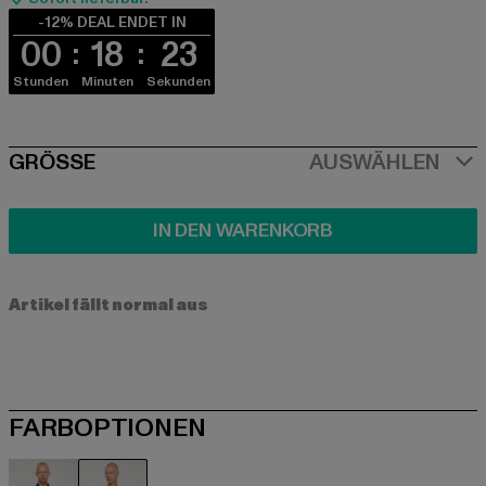
-12% DEAL ENDET IN
00
18
22
Stunden
Minuten
Sekunden
SIZE
GRÖSSE
AUSWÄHLEN
IN DEN WARENKORB
Artikel fällt normal aus
FARBOPTIONEN