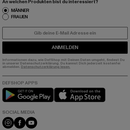
An welchen Produkten bist du interessiert?
MÄNNER
FRAUEN
E-MAIL
ANMELDEN
Informationen dazu, wie DefShop mit Deinen Daten umgeht, findest Du
in unserer Datenschutzerklärung. Du kannst Dich jederzeit kostenfei
abmelden.
Datenschutzerklärung lesen.
Play market
App store
Instagram
Facebook
YouTube