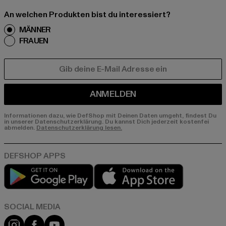
An welchen Produkten bist du interessiert?
MÄNNER
FRAUEN
E-MAIL
ANMELDEN
Informationen dazu, wie DefShop mit Deinen Daten umgeht, findest Du
in unserer Datenschutzerklärung. Du kannst Dich jederzeit kostenfei
abmelden.
Datenschutzerklärung lesen.
Play market
App store
Instagram
Facebook
YouTube