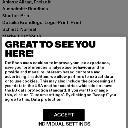
Anlass: Alltag, Freizeit
Ausschnitt: Rundhals
Muster: Print
Details: Brandlogo, Logo-Print, Print
Schnitt: Normal
Marke: Lost Youth
GREAT TO SEE YOU
Kat.: T-Shirts
Farbe: schwarz
HERE!
Hersteller Farbe: black
DefShop uses cookies to improve your use experience,
Materialzusammensetzung: 100% Baumwolle
save your preferences, analyse use behaviour and to
Art.Nr: LY207-00007
provide and measure interest-based contents and
advertising. In addition, we allow partners to extract data
or to use cookies. This may also include the processing of
Hersteller: TB International GmbH |
info@tbint.de
your data in the USA or other countries which do not have
the EU data protection standard. If you want to change
Dr.-Robert-Murjahn-Straße 7 | 64372 Ober-Ramstadt |
this, click on "Custom settings". By clicking on "Accept" you
DE
agree to this.
Data protection
ACCEPT
GRÖSSE & PASSFORM
INDIVIDUAL SETTINGS