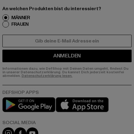
An welchen Produkten bist du interessiert?
MÄNNER
FRAUEN
E-MAIL
ANMELDEN
Informationen dazu, wie DefShop mit Deinen Daten umgeht, findest Du
in unserer Datenschutzerklärung. Du kannst Dich jederzeit kostenfei
abmelden.
Datenschutzerklärung lesen.
Play market
App store
Instagram
Facebook
YouTube