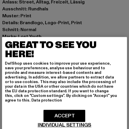
Anlass: Street, Alltag, Freizeit, Lässig
Ausschnitt: Rundhals
Muster: Print
Details: Brandlogo, Logo-Print, Print
Schnitt: Normal
Marke: Lost Youth
GREAT TO SEE YOU
Kat.: T-Shirts
Farbe: schwarz
HERE!
Hersteller Farbe: black
DefShop uses cookies to improve your use experience,
Materialzusammensetzung: 100% Baumwolle
save your preferences, analyse use behaviour and to
Art.Nr: LY211-00007
provide and measure interest-based contents and
advertising. In addition, we allow partners to extract data
or to use cookies. This may also include the processing of
Hersteller: TB International GmbH |
info@tbint.de
your data in the USA or other countries which do not have
the EU data protection standard. If you want to change
Dr.-Robert-Murjahn-Straße 7 | 64372 Ober-Ramstadt |
this, click on "Custom settings". By clicking on "Accept" you
DE
agree to this.
Data protection
ACCEPT
GRÖSSE & PASSFORM
INDIVIDUAL SETTINGS