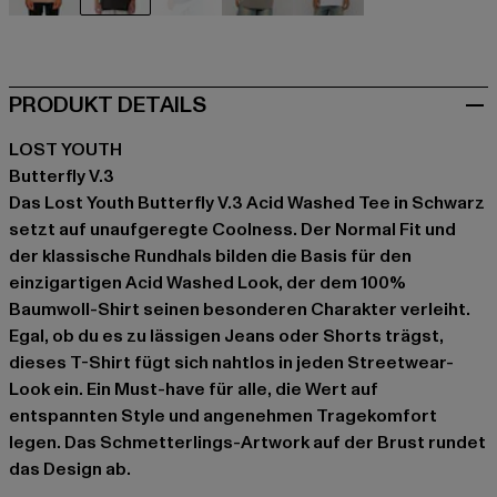
beige
schwarz
blau
grau
weiß
PRODUKT DETAILS
LOST YOUTH
Butterfly V.3
Das Lost Youth Butterfly V.3 Acid Washed Tee in Schwarz
setzt auf unaufgeregte Coolness. Der Normal Fit und
der klassische Rundhals bilden die Basis für den
einzigartigen Acid Washed Look, der dem 100%
Baumwoll-Shirt seinen besonderen Charakter verleiht.
Egal, ob du es zu lässigen Jeans oder Shorts trägst,
dieses T-Shirt fügt sich nahtlos in jeden Streetwear-
Look ein. Ein Must-have für alle, die Wert auf
entspannten Style und angenehmen Tragekomfort
legen. Das Schmetterlings-Artwork auf der Brust rundet
das Design ab.