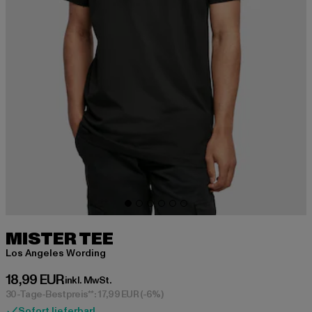
MISTER TEE
Los Angeles Wording
Derzeitiger Preis: 18,99 EUR
18,99 EUR
inkl. MwSt.
30-Tage-Bestpreis**: 17,99 EUR
(-6%)
Sofort lieferbar!