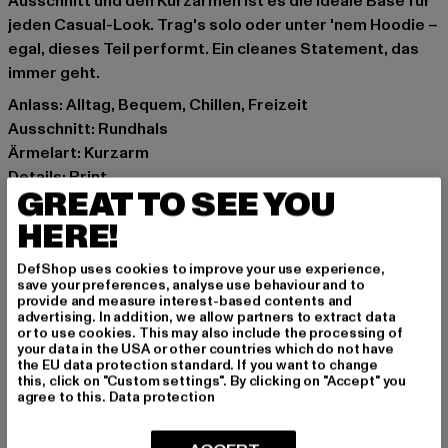
Ausschnitt und den Kurzarmen ist es die ideale Base für
jeden Casual-Look. Trag's solo oder unter 'nem Hoodie –
egal, dieses Teil performt. Ein cleanes Statement, das
immer geht.
Anlass: Alltag, Bequem, Chillen, Freizeit
Ausschnitt: Rundhals
Ärmelart: Kurzarm
Details: Print
GREAT TO SEE YOU
Schnitt: Regulär
Marke: Mister Tee
HERE!
Kat.: T-Shirts
DefShop uses cookies to improve your use experience,
Farbe: schwarz
save your preferences, analyse use behaviour and to
Hersteller Farbe: black
provide and measure interest-based contents and
advertising. In addition, we allow partners to extract data
Materialzusammensetzung: 100% Baumwolle
or to use cookies. This may also include the processing of
Art.Nr: MT1578-00007
your data in the USA or other countries which do not have
the EU data protection standard. If you want to change
this, click on "Custom settings". By clicking on "Accept" you
Hersteller: TB International GmbH |
info@tbint.de
agree to this.
Data protection
Dr.-Robert-Murjahn-Straße 7 | 64372 Ober-Ramstadt |
DE