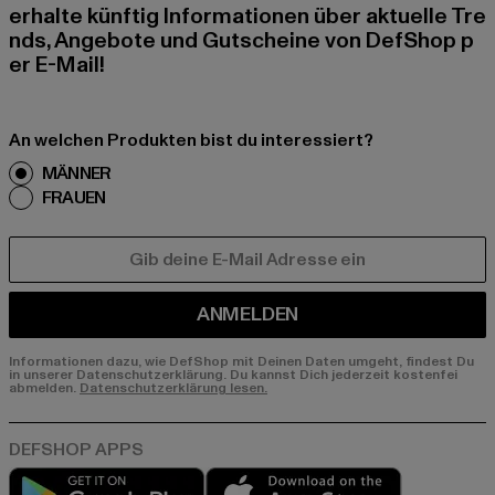
erhalte künftig Informationen über aktuelle Tre
nds, Angebote und Gutscheine von DefShop p
er E-Mail!
An welchen Produkten bist du interessiert?
MÄNNER
FRAUEN
E-MAIL
ANMELDEN
Informationen dazu, wie DefShop mit Deinen Daten umgeht, findest Du
in unserer Datenschutzerklärung. Du kannst Dich jederzeit kostenfei
abmelden.
Datenschutzerklärung lesen.
Play market
App store