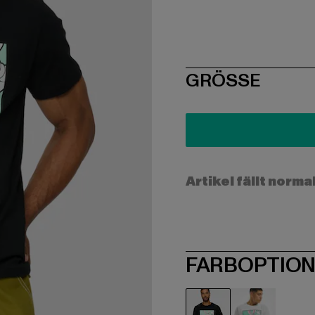
SIZE
GRÖSSE
Artikel fällt norma
FARBOPTIO