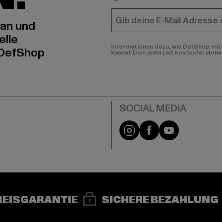
E-MAIL
 an und
elle
Informationen dazu, wie DefShop mit 
 DefShop
kannst Dich jederzeit kostenfei abme
e
Instagram
Facebook
YouTube
REISGARANTIE
SICHERE BEZAHLUNG