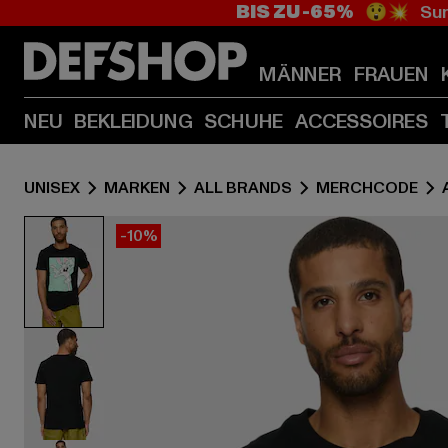
BIS ZU -65%
😲💥 Sum
MÄNNER
FRAUEN
NEU
BEKLEIDUNG
SCHUHE
ACCESSOIRES
UNISEX
MARKEN
ALL BRANDS
MERCHCODE
-10%