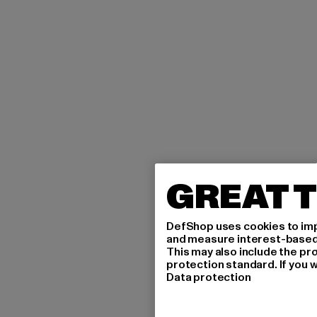
GREAT T
DefShop uses cookies to imp
and measure interest-based c
This may also include the pr
protection standard. If you w
Data protection