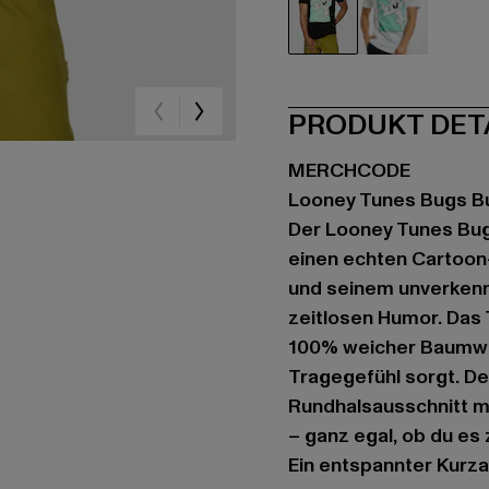
schwarz
weiß
PRODUKT DET
MERCHCODE
Looney Tunes Bugs B
Der Looney Tunes Bug
einen echten Cartoon-
und seinem unverkennb
zeitlosen Humor. Das 
100% weicher Baumwol
Tragegefühl sorgt. De
Rundhalsausschnitt m
– ganz egal, ob du es
Ein entspannter Kurza