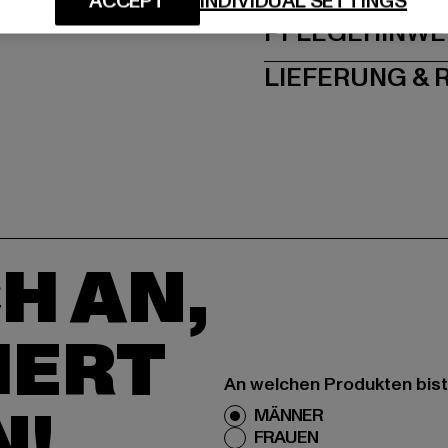
ACCEPT
INDIVIDUAL SETTINGS
PFLEGEHINWE
LIEFERUNG &
H AN,
IERT
An welchen Produkten bist
N!
MÄNNER
FRAUEN