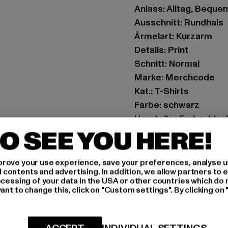
Anlass: Alltag, Bequem,
Ausschnitt: Rundhals
Ärmelart: Kurzarm
Details: Print
Schnitt: Normal
Marke: Merchcode
Kat.: T-Shirts
Farbe: schwarz
Hersteller Farbe: blac
O SEE YOU HERE!
Materialzusammense
Art.Nr: MC568-00007
rove your use experience, save your preferences, analyse u
ontents and advertising. In addition, we allow partners to e
Hersteller: TB Intern
ocessing of your data in the USA or other countries which do 
Dr.-Robert-Murjahn-S
ant to change this, click on "Custom settings". By clicking on 
GRÖSSE 