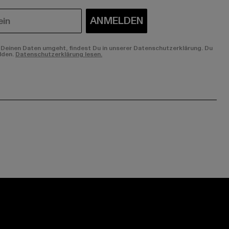
ANMELDEN
Deinen Daten umgeht, findest Du in unserer Datenschutzerklärung. Du
lden.
Datenschutzerklärung lesen.