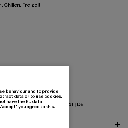
 Chillen, Freizeit
k
tzung: 100% Baumwolle
se behaviour and to provide
xtract data or to use cookies.
ational GmbH |
info@tbint.de
not have the EU data
traße 7 | 64372 Ober-Ramstadt | DE
"Accept" you agree to this.
& PASSFORM