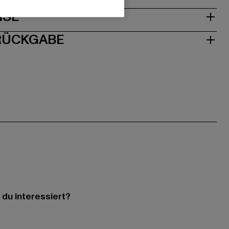
ISE
 RÜCKGABE
 du interessiert?