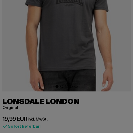
LONSDALE LONDON
Original
Derzeitiger Preis: 19,99 EUR
19,99 EUR
inkl. MwSt.
Sofort lieferbar!