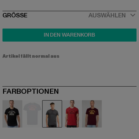
SIZE
GRÖSSE
AUSWÄHLEN
IN DEN WARENKORB
Artikel fällt normal aus
FARBOPTIONEN
schwarz
blau
grau
rot
rot