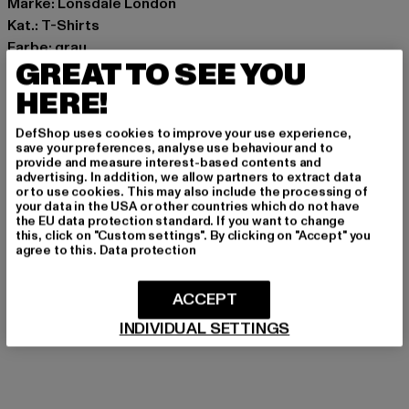
Marke: Lonsdale London
Kat.: T-Shirts
Farbe: grau
GREAT TO SEE YOU
Hersteller Farbe: anthracite/black
Materialzusammensetzung: 100% Baumwolle
HERE!
Art.Nr: 112048-01747
DefShop uses cookies to improve your use experience,
save your preferences, analyse use behaviour and to
Hersteller: Punch GmbH |
info@punch-gmbh.de
provide and measure interest-based contents and
advertising. In addition, we allow partners to extract data
Im Taubental 15a | 41468 Neuss | DE
or to use cookies. This may also include the processing of
your data in the USA or other countries which do not have
the EU data protection standard. If you want to change
this, click on "Custom settings". By clicking on "Accept" you
GRÖSSE & PASSFORM
agree to this.
Data protection
PFLEGEHINWEISE
ACCEPT
LIEFERUNG & RÜCKGABE
INDIVIDUAL SETTINGS