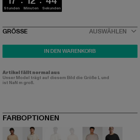
17
12
44
Stunden
Minuten
Sekunden
SIZE
GRÖSSE
AUSWÄHLEN
IN DEN WARENKORB
Artikel fällt normal aus
Unser Model trägt auf diesem Bild die Größe L und
ist NaN m groß.
FARBOPTIONEN