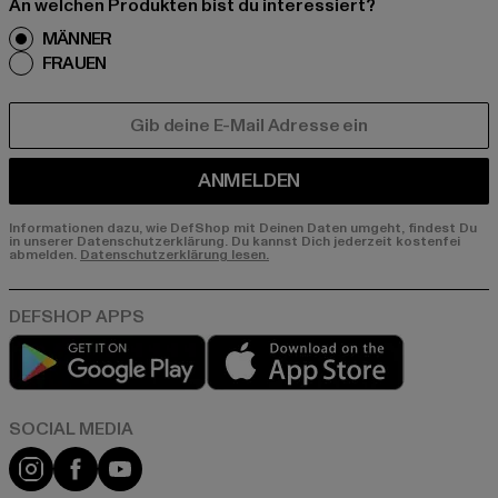
An welchen Produkten bist du interessiert?
MÄNNER
FRAUEN
E-MAIL
ANMELDEN
Informationen dazu, wie DefShop mit Deinen Daten umgeht, findest Du
in unserer Datenschutzerklärung. Du kannst Dich jederzeit kostenfei
abmelden.
Datenschutzerklärung lesen.
Play market
App store
Instagram
Facebook
YouTube