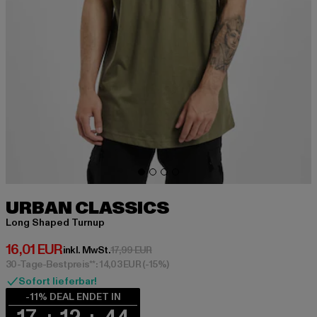
URBAN CLASSICS
Long Shaped Turnup
Derzeitiger Preis: 16,01 EUR
16,01 EUR
Aktionspreis: 17,99 EUR
inkl. MwSt.
17,99 EUR
30-Tage-Bestpreis**: 14,03 EUR
(-15%)
Sofort lieferbar!
-11% DEAL ENDET IN