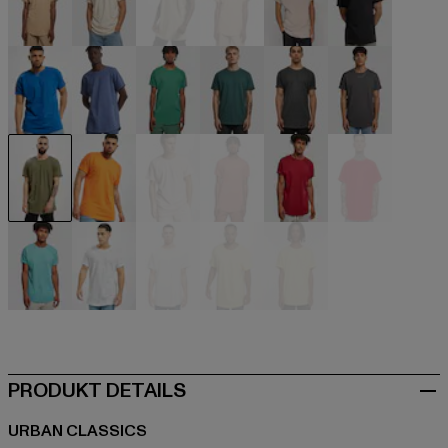
beige
beige
beige
beige
beige
schwarz
blau
blau
grün
grün
grau
grau
olive
orange
pink
rot
rot
rot
türkis
weiß
weiß
gelb
gelb
PRODUKT DETAILS
URBAN CLASSICS