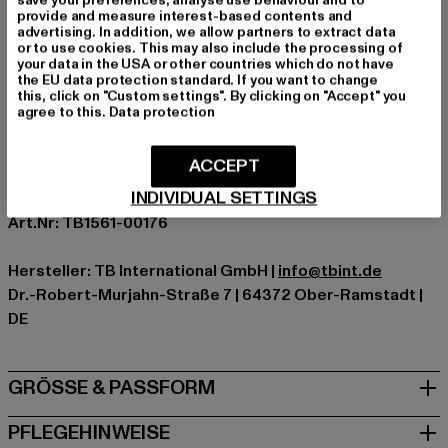
Anlass: Alltag, Freizeit, Lässig, Basic
provide and measure interest-based contents and
Ausschnitt: Rundhals
advertising. In addition, we allow partners to extract data
or to use cookies. This may also include the processing of
Ärmelart: Kurzarm
your data in the USA or other countries which do not have
Schnitt: Lang
the EU data protection standard. If you want to change
this, click on "Custom settings". By clicking on "Accept" you
Marke: Urban Classics
agree to this.
Data protection
Kat.: Tall Tees
Farbe: olive
ACCEPT
Hersteller Farbe: olive
INDIVIDUAL SETTINGS
Materialzusammensetzung: 100% Baumwolle
Art.Nr: TB1561-00176
Hersteller: TB International GmbH |
info@tbint.de
Dr.-Robert-Murjahn-Straße 7 | 64372 Ober-Ramstadt |
DE
GRÖSSE & PASSFORM
PFLEGEHINWEISE