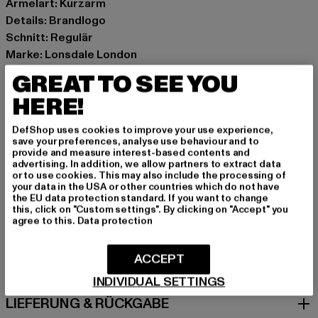
Ärmelart: Kurzarm
Details: Brandlogo
Schnitt: Regulär
Marke: Lonsdale London
Kat.: T-Shirts
GREAT TO SEE YOU
Farbe: rot
HERE!
Hersteller Farbe: oxblood/dark navy
Materialzusammensetzung: 100% Baumwolle
DefShop uses cookies to improve your use experience,
Art.Nr: 111132-23032
save your preferences, analyse use behaviour and to
provide and measure interest-based contents and
advertising. In addition, we allow partners to extract data
Hersteller: Punch GmbH |
info@punch-gmbh.de
or to use cookies. This may also include the processing of
your data in the USA or other countries which do not have
Im Taubental 15a | 41468 Neuss | DE
the EU data protection standard. If you want to change
this, click on "Custom settings". By clicking on "Accept" you
agree to this.
Data protection
GRÖSSE & PASSFORM
ACCEPT
PFLEGEHINWEISE
INDIVIDUAL SETTINGS
LIEFERUNG & RÜCKGABE