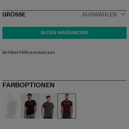
SIZE
GRÖSSE
AUSWÄHLEN
IN DEN WARENKORB
Artikel fällt normal aus
FARBOPTIONEN
schwarz
schwarz
grau
rot