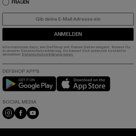
FRAUEN
E-MAIL
ANMELDEN
Informationen dazu, wie DefShop mit Deinen Daten umgeht, findest Du
in unserer Datenschutzerklärung. Du kannst Dich jederzeit kostenfei
abmelden.
Datenschutzerklärung lesen.
Play market
App store
Instagram
Facebook
YouTube