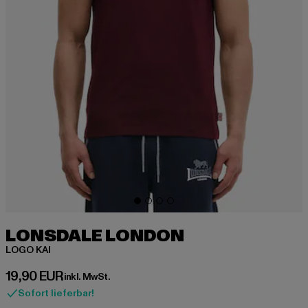
LONSDALE LONDON
LOGO KAI
Derzeitiger Preis: 19,90 EUR
19,90 EUR
inkl. MwSt.
Sofort lieferbar!