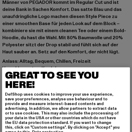
Männer von PEGADOR kommt im Regular Cut und ist
deine Bank in Sachen Komfort. Das satte Blau und das
unaufdringliche Logo machen diesen Style Piece zu
einer smoothen Base für jeden Look auf dem Block –
kombiniere sie mit einem cleanen Tee oder einem Bold-
Hoodie, du hast die Wahl. Mit 80% Baumwolle und 20%
Polyester sitzt der Drop stabil und fühlt sich auf der
Haut sauber an. Setz auf den Komfort, der nicht lügt.
Anlass: Alltag, Bequem, Chillen, Freizeit
Verschlussarten: Kordelzug
GREAT TO SEE YOU
Details: Brandlogo, Einschubtaschen
HERE!
Schnitt: Normal
Marke: PEGADOR
DefShop uses cookies to improve your use experience,
Kat.: Shorts - Sweat
save your preferences, analyse use behaviour and to
Farbe: blau
provide and measure interest-based contents and
advertising. In addition, we allow partners to extract data
Hersteller Farbe: washed twilight blue white
or to use cookies. This may also include the processing of
Materialzusammensetzung: 80% Baumwolle, 20%
your data in the USA or other countries which do not have
the EU data protection standard. If you want to change
Polyester
this, click on "Custom settings". By clicking on "Accept" you