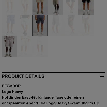
beige
beige
beige
beige
schwarz
schwarz
blau
blau
blau
grau
grau
grau
violet
weiß
weiß
PRODUKT DETAILS
PEGADOR
Logo Heavy
Hol dir den Easy-Fit für lange Tage oder einen
entspannten Abend. Die Logo Heavy Sweat Shorts für