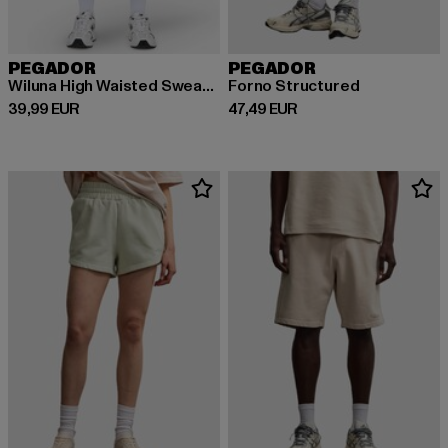
PEGADOR
PEGADOR
Wiluna High Waisted Sweatshorts
Forno Structured
Derzeitiger Preis: 39,99 EUR
Derzeitiger Preis: 47,49 EUR
39,99 EUR
47,49 EUR