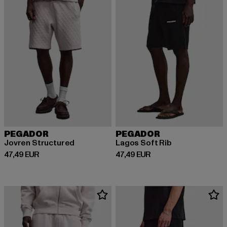
PEGADOR
PEGADOR
Jovren Structured
Lagos Soft Rib
Derzeitiger Preis: 47,49 EUR
Derzeitiger Preis: 47,49 EUR
47,49 EUR
47,49 EUR