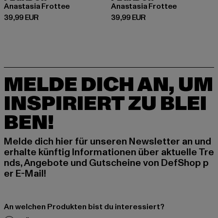
Anastasia Frottee
Anastasia Frottee
Derzeitiger Preis: 39,99 EUR
Derzeitiger Preis: 39,99 EUR
39,99 EUR
39,99 EUR
MELDE DICH AN, UM
INSPIRIERT ZU BLEI
BEN!
Melde dich hier für unseren Newsletter an und
erhalte künftig Informationen über aktuelle Tre
nds, Angebote und Gutscheine von DefShop p
er E-Mail!
An welchen Produkten bist du interessiert?