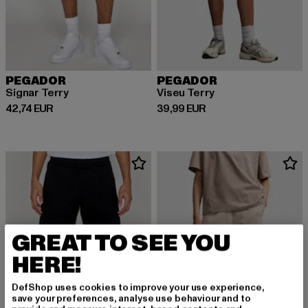
PEGADOR
PEGADOR
Signar Terry
Viseu Terry
Derzeitiger Preis: 42,74 EUR
Derzeitiger Preis: 39,99 EUR
42,74 EUR
39,99 EUR
GREAT TO SEE YOU
HERE!
DefShop uses cookies to improve your use experience,
save your preferences, analyse use behaviour and to