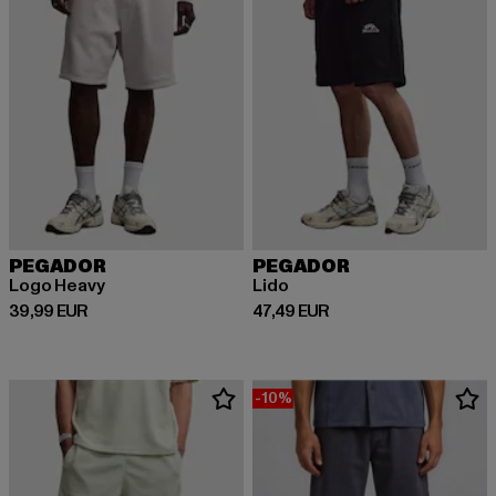
PEGADOR
PEGADOR
Logo Heavy
Lido
Derzeitiger Preis: 39,99 EUR
Derzeitiger Preis: 47,49 EUR
39,99 EUR
47,49 EUR
-10%