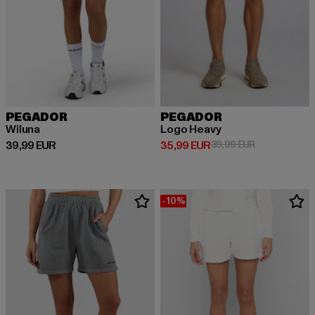
PEGADOR
PEGADOR
Wiluna
Logo Heavy
Derzeitiger Preis: 39,99 EUR
Derzeitiger Preis: 35,99 EUR
Aktionspreis:
39,99 EUR
35,99 EUR
39,99 EUR
-10%