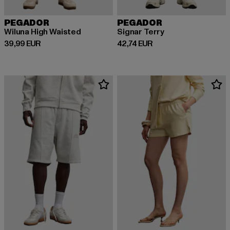
PEGADOR
PEGADOR
Wiluna High Waisted
Signar Terry
Derzeitiger Preis: 39,99 EUR
Derzeitiger Preis: 42,74 EUR
39,99 EUR
42,74 EUR