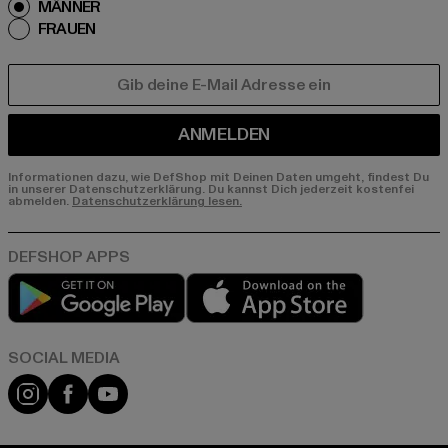
MÄNNER
FRAUEN
E-MAIL
ANMELDEN
Informationen dazu, wie DefShop mit Deinen Daten umgeht, findest Du
in unserer Datenschutzerklärung. Du kannst Dich jederzeit kostenfei
abmelden.
Datenschutzerklärung lesen.
Play market
App store
Instagram
Facebook
YouTube