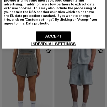
provide and measure interest-based contents and
advertising. In addition, we allow partners to extract data
or to use cookies. This may also include the processing of
your data in the USA or other countries which do not have
the EU data protection standard. If you want to change
this, click on "Custom settings". By clicking on "Accept" you
PEGADOR
PEGADOR
agree to this.
Data protection
Logo Heavy
Viseu Terry
Derzeitiger Preis: 37,99 EUR
Derzeitiger Preis: 39,99 EUR
37,99 EUR
39,99 EUR
ACCEPT
INDIVIDUAL SETTINGS