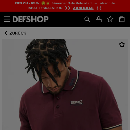
BIS ZU -65%
😲💥 Summer Sale Reloaded — absolute
Zum
Zum
RABATTESKALATION ❯❯
ZUM SALE
❮❮
Inhalt
Fußzeile
springen
springen
ZURÜCK