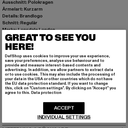
Ausschnitt: Polokragen
Ärmelart: Kurzarm
Details: Brandlogo
Schnitt: Regulär
Marke: Lonsdale London
GREAT TO SEE YOU
Kat.: Poloshirts
Farbe: rot
HERE!
Hersteller Farbe: oxblood
DefShop uses cookies to improve your use experience,
Materialzusammensetzung: 100% Baumwolle
save your preferences, analyse use behaviour and to
Art.Nr: 110629-02780
provide and measure interest-based contents and
advertising. In addition, we allow partners to extract data
or to use cookies. This may also include the processing of
Hersteller: Punch GmbH |
info@punch-gmbh.de
your data in the USA or other countries which do not have
the EU data protection standard. If you want to change
Im Taubental 15a | 41468 Neuss | DE
this, click on "Custom settings". By clicking on "Accept" you
agree to this.
Data protection
GRÖSSE & PASSFORM
ACCEPT
PFLEGEHINWEISE
INDIVIDUAL SETTINGS