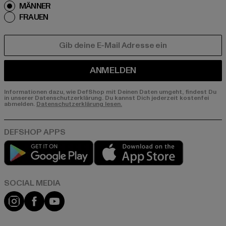
MÄNNER
FRAUEN
E-MAIL
ANMELDEN
Informationen dazu, wie DefShop mit Deinen Daten umgeht, findest Du
in unserer Datenschutzerklärung. Du kannst Dich jederzeit kostenfei
abmelden.
Datenschutzerklärung lesen.
Play market
App store
Instagram
Facebook
YouTube