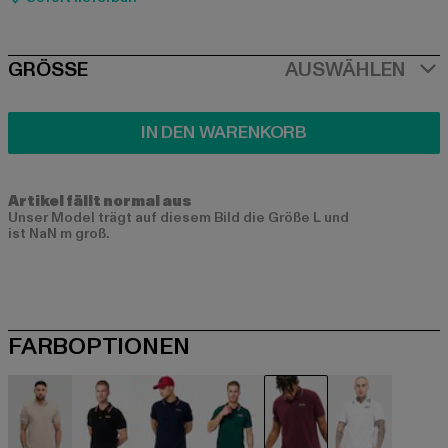
SIZE
GRÖSSE
AUSWÄHLEN
IN DEN WARENKORB
Artikel fällt normal aus
Unser Model trägt auf diesem Bild die Größe L und
ist NaN m groß.
FARBOPTIONEN