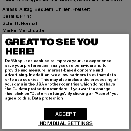
Hawaii-Feeling lieben und wissen, dass Familie alles ist.
Anlass: Alltag, Bequem, Chillen, Freizeit
Details: Print
Schnitt: Normal
Marke: Merchcode
Kat.: T-Shirts
GREAT TO SEE YOU
Farbe: weiß
HERE!
Hersteller Farbe: white
Materialzusammensetzung: 100% Baumwolle
DefShop uses cookies to improve your use experience,
Art.Nr: MC1240-00220
save your preferences, analyse use behaviour and to
provide and measure interest-based contents and
advertising. In addition, we allow partners to extract data
Hersteller: TB International GmbH |
info@tbint.de
or to use cookies. This may also include the processing of
your data in the USA or other countries which do not have
Dr.-Robert-Murjahn-Straße 7 | 64372 Ober-Ramstadt |
the EU data protection standard. If you want to change
DE
this, click on "Custom settings". By clicking on "Accept" you
agree to this.
Data protection
GRÖSSE & PASSFORM
ACCEPT
INDIVIDUAL SETTINGS
PFLEGEHINWEISE