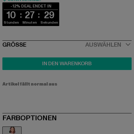
-12% DEAL ENDET IN
10
27
29
Stunden
Minuten
Sekunden
SIZE
GRÖSSE
AUSWÄHLEN
IN DEN WARENKORB
Artikel fällt normal aus
FARBOPTIONEN