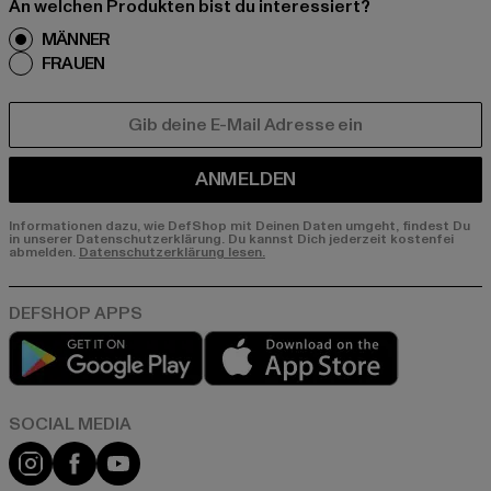
An welchen Produkten bist du interessiert?
MÄNNER
FRAUEN
E-MAIL
ANMELDEN
Informationen dazu, wie DefShop mit Deinen Daten umgeht, findest Du
in unserer Datenschutzerklärung. Du kannst Dich jederzeit kostenfei
abmelden.
Datenschutzerklärung lesen.
Play market
App store
Instagram
Facebook
YouTube