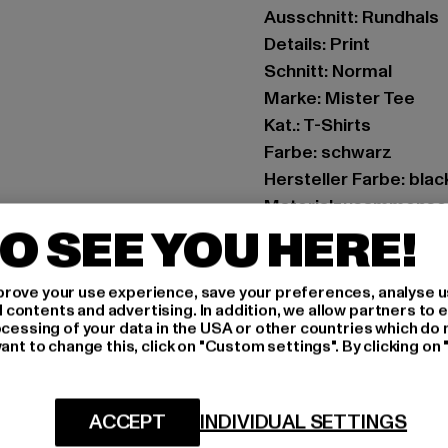
Ausschnitt: Rundhals
Details: Print
Schnitt: Normal
Marke: Mister Tee
Kat.: T-Shirts
Farbe: schwarz
Hersteller Farbe: blac
Materialzusammense
O SEE YOU HERE!
Art.Nr: MT3626-0000
Hersteller: TB Intern
rove your use experience, save your preferences, analyse u
ontents and advertising. In addition, we allow partners to e
Dr.-Robert-Murjahn-S
ocessing of your data in the USA or other countries which do 
ant to change this, click on "Custom settings". By clicking on 
GRÖSSE 
ACCEPT
INDIVIDUAL SETTINGS
PFLEGEHINWE