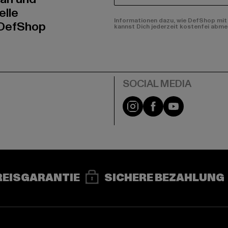
elle
Informationen dazu, wie DefShop mit 
 DefShop
kannst Dich jederzeit kostenfei abme
e
Instagram
Facebook
YouTube
REISGARANTIE
SICHERE BEZAHLUNG