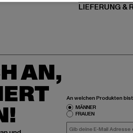
LIEFERUNG &
H AN,
IERT
An welchen Produkten bist
N!
MÄNNER
FRAUEN
E-MAIL
 an und