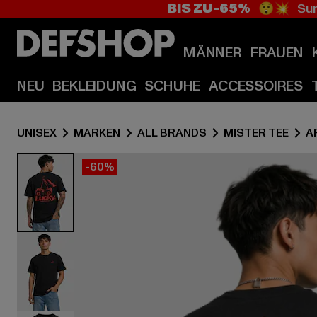
BIS ZU -65%
😲💥 Sum
MÄNNER
FRAUEN
NEU
BEKLEIDUNG
SCHUHE
ACCESSOIRES
UNISEX
MARKEN
ALL BRANDS
MISTER TEE
A
-60%