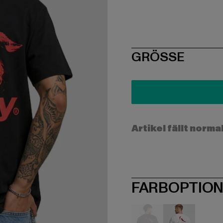
SIZE
GRÖSSE
Artikel fällt norma
FARBOPTIO