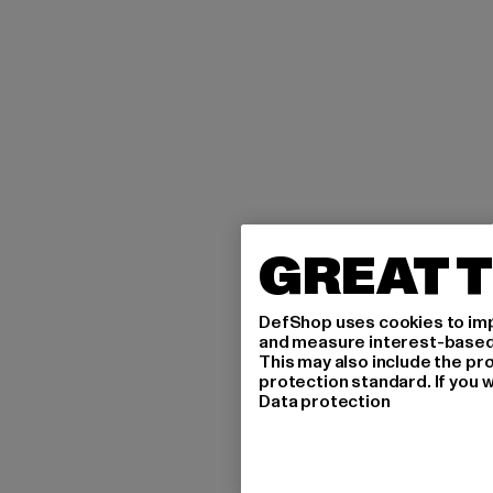
GREAT T
DefShop uses cookies to imp
and measure interest-based c
This may also include the pr
protection standard. If you w
Data protection