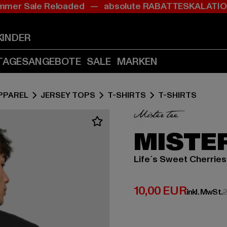
mer Sale Reloaded — absolute RABATTESKALAT
Zum
Zum
Inhalt
Fußzeile
springen
springen
KINDER
(Enter
(Enter
drücken)
drücken)
TAGESANGEBOTE
SALE
MARKEN
PPAREL
JERSEY TOPS
T-SHIRTS
T-SHIRTS
MISTER
Life´s Sweet Cherries
Derzeitiger Preis:
10,00 EUR
inkl. MwSt.
2