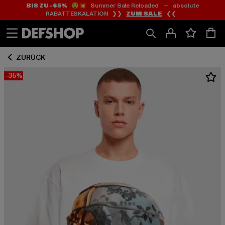
BIS ZU -65%
😲💥 Summer Sale Reloaded — absolute
Zum
Zum
RABATTESKALATION ❯❯
ZUM SALE
❮❮
Inhalt
Fußzeile
springen
springen
ZURÜCK
-35%