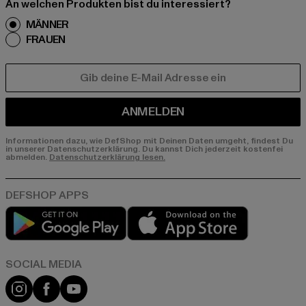
An welchen Produkten bist du interessiert?
MÄNNER
FRAUEN
E-MAIL
ANMELDEN
Informationen dazu, wie DefShop mit Deinen Daten umgeht, findest Du
in unserer Datenschutzerklärung. Du kannst Dich jederzeit kostenfei
abmelden.
Datenschutzerklärung lesen.
Play market
App store
Instagram
Facebook
YouTube