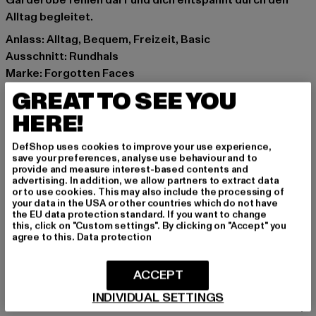
Garderobe fehlen darf und dich entspannt durch den
Alltag begleitet.
Anlass: Alltag, Bequem, Freizeit, Basic
Ausschnitt: Rundhals
Marke: Forgotten Faces
Kat.: T-Shirts
GREAT TO SEE YOU
Farbe: weiß
HERE!
Hersteller Farbe: white
Materialzusammensetzung: 100% Baumwolle
DefShop uses cookies to improve your use experience,
Art.Nr: FOF0091-00220
save your preferences, analyse use behaviour and to
provide and measure interest-based contents and
advertising. In addition, we allow partners to extract data
Hersteller: TB International GmbH |
info@tbint.de
or to use cookies. This may also include the processing of
your data in the USA or other countries which do not have
Dr.-Robert-Murjahn-Straße 7 | 64372 Ober-Ramstadt |
the EU data protection standard. If you want to change
DE
this, click on "Custom settings". By clicking on "Accept" you
agree to this.
Data protection
GRÖSSE & PASSFORM
ACCEPT
INDIVIDUAL SETTINGS
PFLEGEHINWEISE