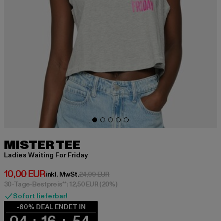
MISTER TEE
Ladies Waiting For Friday
Derzeitiger Preis: 10,00 EUR
10,00 EUR
Aktionspreis: 24,99 EUR
inkl. MwSt.
24,99 EUR
30-Tage-Bestpreis**: 12,50 EUR
(20%)
Sofort lieferbar!
-60% DEAL ENDET IN