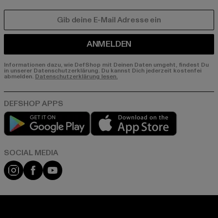
E-MAIL
ANMELDEN
Informationen dazu, wie DefShop mit Deinen Daten umgeht, findest Du
in unserer Datenschutzerklärung. Du kannst Dich jederzeit kostenfei
abmelden.
Datenschutzerklärung lesen.
Play market
App store
Instagram
Facebook
YouTube