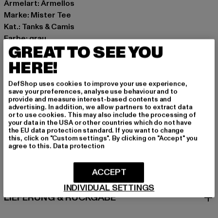
Ärmelart: Ärmellos
Marke: Mister Tee
Kat.: Tanks & Camis
Farbe: grau
GREAT TO SEE YOU
Hersteller Farbe: heather grey
Materialzusammensetzung: 100% Baumwolle
HERE!
Art.Nr: MT2523-00431
DefShop uses cookies to improve your use experience,
save your preferences, analyse use behaviour and to
Hersteller: TB International GmbH |
info@tbint.de
provide and measure interest-based contents and
advertising. In addition, we allow partners to extract data
Dr.-Robert-Murjahn-Straße 7 | 64372 Ober-Ramstadt |
or to use cookies. This may also include the processing of
DE
your data in the USA or other countries which do not have
the EU data protection standard. If you want to change
this, click on "Custom settings". By clicking on "Accept" you
agree to this.
Data protection
GRÖSSE & PASSFORM
ACCEPT
PFLEGEHINWEISE
INDIVIDUAL SETTINGS
LIEFERUNG & RÜCKGABE