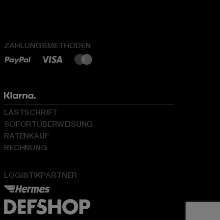
ZAHLUNGSMETHODEN
LASTSCHRIFT
SOFORTÜBERWEISUNG
RATENKAUF
RECHNUNG
LOGISTIKPARTNER