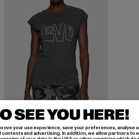
O SEE YOU HERE!
MISTER TEE
rove your use experience, save your preferences, analyse u
Ladies Love
ontents and advertising. In addition, we allow partners to e
ocessing of your data in the USA or other countries which do 