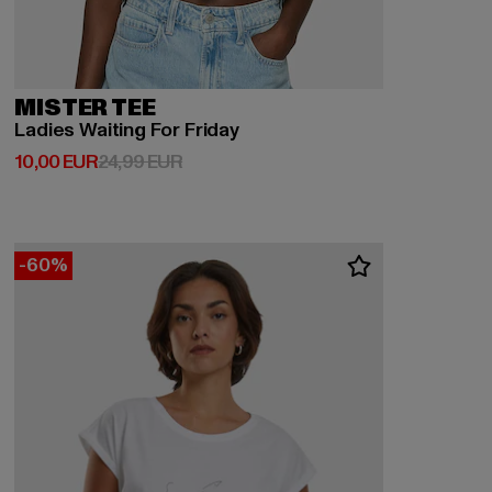
MISTER TEE
Ladies Waiting For Friday
Derzeitiger Preis: 10,00 EUR
Aktionspreis: 24,99 EUR
10,00 EUR
24,99 EUR
-60%