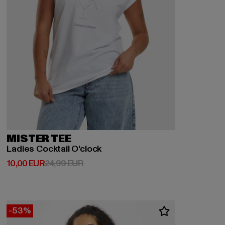
MISTER TEE
Ladies Cocktail O'clock
Derzeitiger Preis: 10,00 EUR
Aktionspreis: 24,99 EUR
10,00 EUR
24,99 EUR
-53%