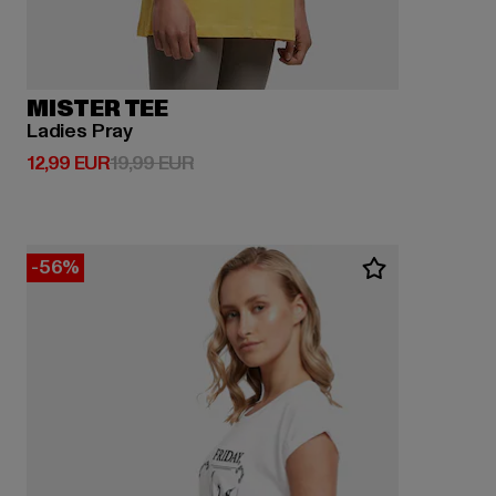
MISTER TEE
Ladies Pray
Derzeitiger Preis: 12,99 EUR
Aktionspreis: 19,99 EUR
12,99 EUR
19,99 EUR
-56%