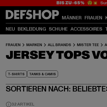
BIS ZU -65%
😲💥 Sum
MÄNNER
FRAUEN
NEU
BEKLEIDUNG
SCHUHE
ACCESSOIRES
FRAUEN
MARKEN
ALL BRANDS
MISTER TEE
JERSEY TOPS VO
T-SHIRTS
TANKS & CAMIS
SORTIEREN NACH:
BELIEBTE
32 ARTIKEL