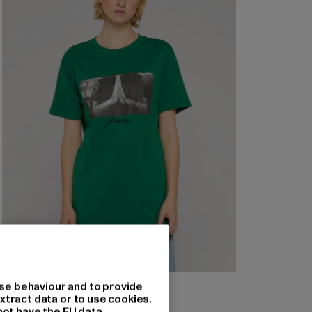
MISTER TEE
se behaviour and to provide
Ladies Pray
xtract data or to use cookies.
not have the EU data