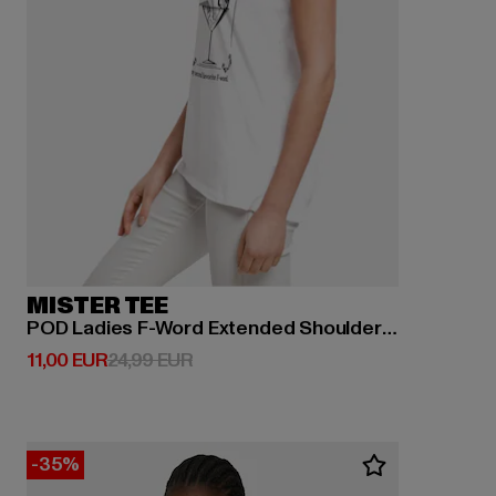
MISTER TEE
POD Ladies F-Word Extended Shoulder Tee
Derzeitiger Preis: 11,00 EUR
Aktionspreis: 24,99 EUR
11,00 EUR
24,99 EUR
-35%