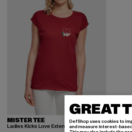
GREAT T
MISTER TEE
DefShop uses cookies to imp
Ladies Kicks Love Extended Shoulder
and measure interest-based c
This may also include the pr