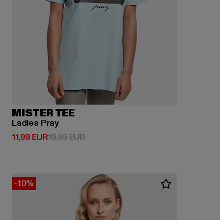
MISTER TEE
Ladies Pray
Derzeitiger Preis: 11,99 EUR
Aktionspreis: 19,99 EUR
11,99 EUR
19,99 EUR
-10%