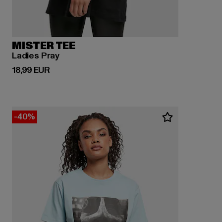
MISTER TEE
Ladies Pray
Derzeitiger Preis: 18,99 EUR
18,99 EUR
-40%