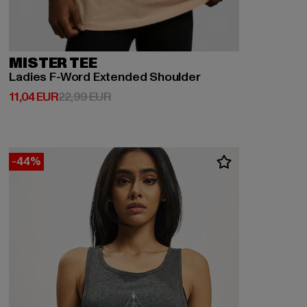
MISTER TEE
Ladies F-Word Extended Shoulder
Derzeitiger Preis: 11,04 EUR
Aktionspreis: 22,99 EUR
11,04 EUR
22,99 EUR
-44%