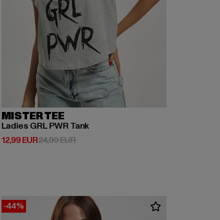
MISTER TEE
Ladies GRL PWR Tank
Derzeitiger Preis: 12,99 EUR
Aktionspreis: 24,99 EUR
12,99 EUR
24,99 EUR
-44%