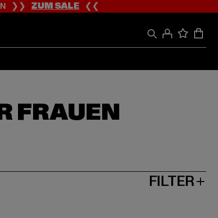
ION ❯❯
ZUM SALE
❮❮
ÜR FRAUEN
FILTER