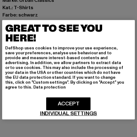
Marke: Urban Classics
Kat.: T-Shirts
Farbe: schwarz
Hersteller Farbe: black
GREAT TO SEE YOU
Materialzusammensetzung: 100% Baumwolle
HERE!
Art.Nr: TB8751-00007
DefShop uses cookies to improve your use experience,
Hersteller: TB International GmbH |
info@tbint.de
save your preferences, analyse use behaviour and to
provide and measure interest-based contents and
Dr.-Robert-Murjahn-Straße 7 | 64372 Ober-Ramstadt |
advertising. In addition, we allow partners to extract data
DE
or to use cookies. This may also include the processing of
your data in the USA or other countries which do not have
the EU data protection standard. If you want to change
this, click on "Custom settings". By clicking on "Accept" you
GRÖSSE & PASSFORM
agree to this.
Data protection
PFLEGEHINWEISE
ACCEPT
INDIVIDUAL SETTINGS
LIEFERUNG & RÜCKGABE