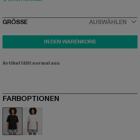
SIZE
GRÖSSE
AUSWÄHLEN
IN DEN WARENKORB
Artikel fällt normal aus
FARBOPTIONEN
schwarz
weiß