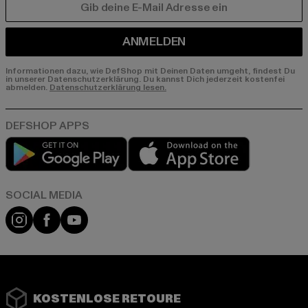
E-MAIL
ANMELDEN
Informationen dazu, wie DefShop mit Deinen Daten umgeht, findest Du
in unserer Datenschutzerklärung. Du kannst Dich jederzeit kostenfei
abmelden.
Datenschutzerklärung lesen.
Play market
App store
Instagram
Facebook
YouTube
KOSTENLOSE RETOURE