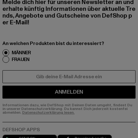
Melde dich hier für unseren Newsletter an und
erhalte künftig Informationen über aktuelle Tre
nds, Angebote und Gutscheine von DefShop p
er E-Mail!
An welchen Produkten bist du interessiert?
MÄNNER
FRAUEN
E-MAIL
ANMELDEN
Informationen dazu, wie DefShop mit Deinen Daten umgeht, findest Du
in unserer Datenschutzerklärung. Du kannst Dich jederzeit kostenfei
abmelden.
Datenschutzerklärung lesen.