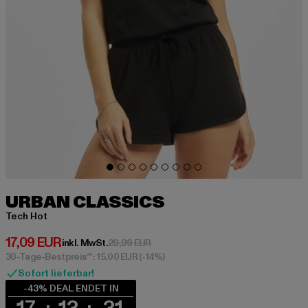
URBAN CLASSICS
Tech Hot
Derzeitiger Preis: 17,09 EUR
17,09 EUR
Aktionspreis: 29,99 EUR
inkl. MwSt.
29,99 EUR
30-Tage-Bestpreis**: 15,00 EUR
(-14%)
Sofort lieferbar!
-43% DEAL ENDET IN