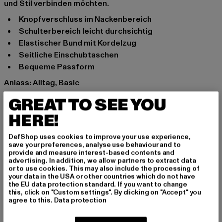
und Stil verbinden möchten.
Knopfverschluss im Nackenbereich
Schulterbereich leicht durchsichtig
elastischer Bund mit Kordelzug
seitliche Einschubtaschen
bequeme Passform
Anlass: Alltag, Basic
Ausschnitt: Rundhals
GREAT TO SEE YOU
Marke: Urban Classics
HERE!
Kat.: Jumpsuits
Farbe: schwarz
DefShop uses cookies to improve your use experience,
Hersteller Farbe: black
save your preferences, analyse use behaviour and to
provide and measure interest-based contents and
Materialzusammensetzung: 50% Polyester, 45%
advertising. In addition, we allow partners to extract data
Baumwolle, 5% Elasthan
or to use cookies. This may also include the processing of
your data in the USA or other countries which do not have
Art.Nr: TB1179-00007
the EU data protection standard. If you want to change
this, click on "Custom settings". By clicking on "Accept" you
agree to this.
Data protection
Hersteller: TB International GmbH |
info@tbint.de
Dr.-Robert-Murjahn-Straße 7 | 64372 Ober-Ramstadt |