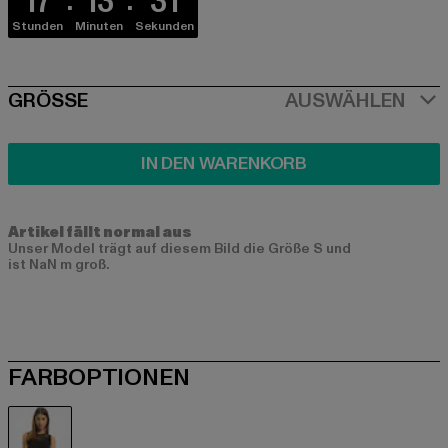
17
13
30
Stunden
Minuten
Sekunden
SIZE
GRÖSSE
AUSWÄHLEN
IN DEN WARENKORB
Artikel fällt normal aus
Unser Model trägt auf diesem Bild die Größe S und
ist NaN m groß.
FARBOPTIONEN