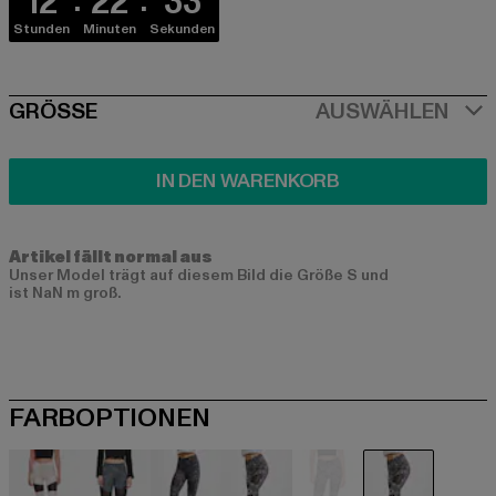
12
22
33
Stunden
Minuten
Sekunden
SIZE
GRÖSSE
AUSWÄHLEN
IN DEN WARENKORB
Artikel fällt normal aus
Unser Model trägt auf diesem Bild die Größe S und
ist NaN m groß.
FARBOPTIONEN