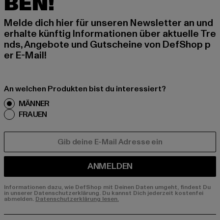
BEN!
Melde dich hier für unseren Newsletter an und
erhalte künftig Informationen über aktuelle Tre
nds, Angebote und Gutscheine von DefShop p
er E-Mail!
An welchen Produkten bist du interessiert?
MÄNNER
FRAUEN
E-MAIL
ANMELDEN
Informationen dazu, wie DefShop mit Deinen Daten umgeht, findest Du
in unserer Datenschutzerklärung. Du kannst Dich jederzeit kostenfei
abmelden.
Datenschutzerklärung lesen.