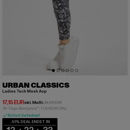
URBAN CLASSICS
Ladies Tech Mesh Aop
Derzeitiger Preis: 17,15 EUR
17,15 EUR
Aktionspreis: 34,99 EUR
inkl. MwSt.
34,99 EUR
30-Tage-Bestpreis**: 17,84 EUR
(3%)
Sofort lieferbar!
-51% DEAL ENDET IN