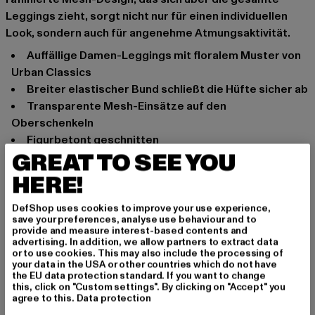
Leggings zieht, sorgt nicht nur für einen individuellen
Look, sondern auch für angenehme Atmungsaktivität.
Auffällige Damen-Leggings mit floralem Muster von
Urban Classics
Breiter elastischer Bund schließt die Hüfte sicher ab
Transparente Mesh-Einsätze auf den
Oberschenkeln
Figurbetont geschnitten
GREAT TO SEE YOU
Anlass: Street, Alltag, Bequem, Freizeit, Casual
HERE!
Marke: Urban Classics
Kat.: Leggings
DefShop uses cookies to improve your use experience,
Farbe: schwarz, weiß
save your preferences, analyse use behaviour and to
Hersteller Farbe: blackzen
provide and measure interest-based contents and
advertising. In addition, we allow partners to extract data
Materialzusammensetzung: 77% Polyester, 23%
or to use cookies. This may also include the processing of
Elasthan
your data in the USA or other countries which do not have
the EU data protection standard. If you want to change
Art.Nr: TB4005-03503
this, click on "Custom settings". By clicking on "Accept" you
agree to this.
Data protection
Hersteller: TB International GmbH |
info@tbint.de